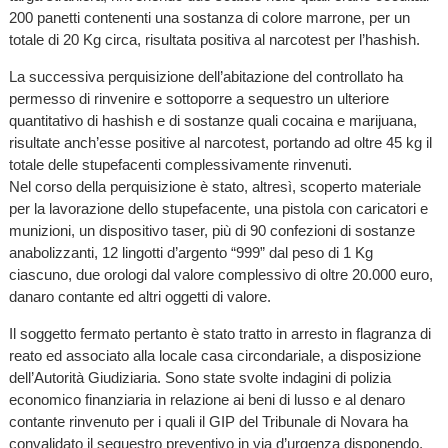
200 panetti contenenti una sostanza di colore marrone, per un
totale di 20 Kg circa, risultata positiva al narcotest per l’hashish.
La successiva perquisizione dell’abitazione del controllato ha
permesso di rinvenire e sottoporre a sequestro un ulteriore
quantitativo di hashish e di sostanze quali cocaina e marijuana,
risultate anch’esse positive al narcotest, portando ad oltre 45 kg il
totale delle stupefacenti complessivamente rinvenuti.
Nel corso della perquisizione è stato, altresì, scoperto materiale
per la lavorazione dello stupefacente, una pistola con caricatori e
munizioni, un dispositivo taser, più di 90 confezioni di sostanze
anabolizzanti, 12 lingotti d’argento “999” dal peso di 1 Kg
ciascuno, due orologi dal valore complessivo di oltre 20.000 euro,
danaro contante ed altri oggetti di valore.
Il soggetto fermato pertanto è stato tratto in arresto in flagranza di
reato ed associato alla locale casa circondariale, a disposizione
dell’Autorità Giudiziaria. Sono state svolte indagini di polizia
economico finanziaria in relazione ai beni di lusso e al denaro
contante rinvenuto per i quali il GIP del Tribunale di Novara ha
convalidato il sequestro preventivo in via d’urgenza disponendo,