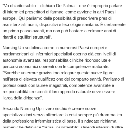
“Va chiarito subito – dichiara De Palma – che è improprio parlare
di infermieri prescrittori di farmaci come avviene in altri Paesi
europei. Qui parliamo della possibilità di prescrivere presidi
assistenziali, ausili, dispositivi e tecnologie sanitarie. È certamente
un primo passo avanti, ma non può bastare a colmare anni di
ritardi e squilibri strutturali”.
Nursing Up sottolinea come in numerosi Paesi europei e
nordamericani gli infermieri specialisti operino già con livelli di
autonomia avanzata, responsabilità cliniche riconosciute e
percorsi economici coerenti con le competenze maturate.
“Sarebbe un errore gravissimo relegare queste nuove figure
nell’area di elevata qualificazione del comparto sanità. Parliamo di
professionisti con lauree magistrali, competenze avanzate e
responsabilità crescenti: il loro approdo naturale deve essere
l’area della dirigenza”.
Secondo Nursing Up il vero rischio è creare nuove
specializzazioni senza affrontare la crisi sempre più drammatica
della professione infermieristica di base. Il sindacato richiama
numeri che definisce “ormai insostenibili”: stipendi inferiori di oltre