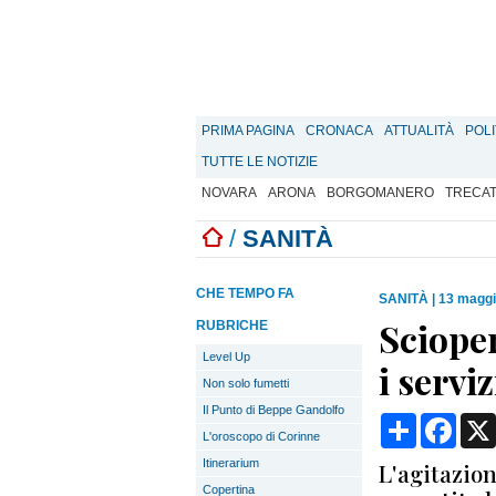
PRIMA PAGINA
CRONACA
ATTUALITÀ
POLI
TUTTE LE NOTIZIE
NOVARA
ARONA
BORGOMANERO
TRECA
/
SANITÀ
CHE TEMPO FA
SANITÀ
|
13 maggi
Scioper
RUBRICHE
Level Up
i servi
Non solo fumetti
Il Punto di Beppe Gandolfo
Condividi
Face
L'oroscopo di Corinne
Itinerarium
L'agitazion
Copertina