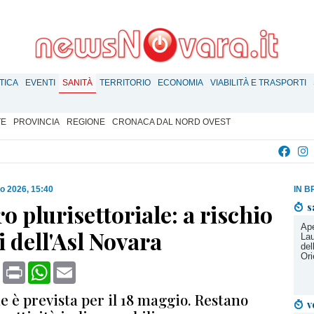
TICA
EVENTI
SANITÀ
TERRITORIO
ECONOMIA
VIABILITÀ E TRASPORTI
TE
PROVINCIA
REGIONE
CRONACA DAL NORD OVEST
o 2026, 15:40
IN B
o plurisettoriale: a rischio
s
Ape
zi dell'Asl Novara
Lau
del
Ori
book
X
Print
WhatsApp
Email
e è prevista per il 18 maggio. Restano
v