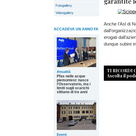
garantite l
Fotogallery
Videogallery
Anche l’Asl di N
ACCADEVA UN ANNO FA
dall’organizzazi
erogati dall’azie
dunque subire int
TI RICORDI
Attualità
Ascolta il pod
Pfas nelle acque
piemontesi: nasce
l’Osservatorio, ma i
limiti sugli scarichi
slittano di tre anni
Eventi