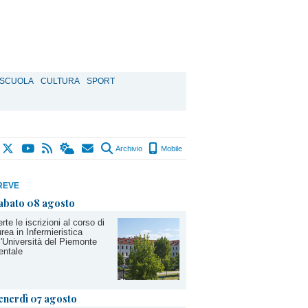
SCUOLA
CULTURA
SPORT
Archivio
Mobile
REVE
abato 08 agosto
rte le iscrizioni al corso di
rea in Infermieristica
l'Università del Piemonte
entale
enerdì 07 agosto