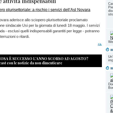
e attività indispensabili
Cas
Pie
dis
str
ovara aderisce allo sciopero plurisettoriale proclamato
one sindacale Usi per la giornata di lunedì 18 maggio. I servizi
nda - esclusi quelli indispensabili garantiti per legge - potranno
erruzioni o ritardi.
Wes
l.b.
m
Un’
 COSA È SUCCESSO L’ANNO SCORSO AD AGOSTO?
im
cast con le notizie da non dimenticare
m
Dod
Bo