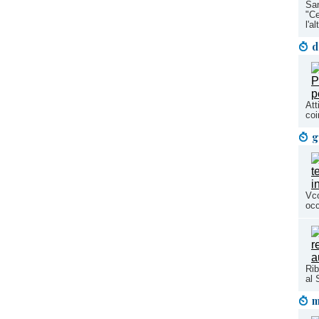
San
"Ce
l'a
d
Att
coi
g
Vco
occ
Rib
al 
m