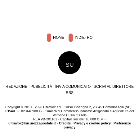
HOME
INDIETRO
SU
REDAZIONE
PUBBLICITÀ
INVIA COMUNICATO
SCRIVI AL DIRETTORE
RSS
Copyright © 2019 - 2026 Ultravox srl - Corso Dissegna 2, 28845 Domodossola (VB) -
P.IVA/C.F. 02344090036 - Camera di Commercio Industria Artigianato e Agricoltura del
Verbano Cusio Ossola
REA VB-201161 - Capitale sociale: 10.000 € i.v. -
ultravox@sicurezzapostale.it
-
Credits
|
Privacy e cookie policy
|
Preferenze
privacy