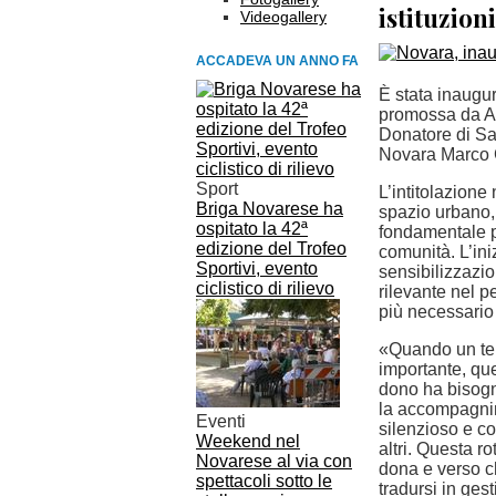
istituzion
Videogallery
ACCADEVA UN ANNO FA
È stata inaugu
promossa da Av
Donatore di Sa
Novara Marco C
Sport
L’intitolazione
Briga Novarese ha
spazio urbano,
ospitato la 42ª
fondamentale pe
edizione del Trofeo
comunità. L’ini
Sportivi, evento
sensibilizzazio
ciclistico di rilievo
rilevante nel p
più necessario r
«Quando un ter
importante, qu
dono ha bisogn
la accompagnin
Eventi
silenzioso e co
Weekend nel
altri. Questa 
Novarese al via con
dona e verso ch
spettacoli sotto le
tradursi in gest