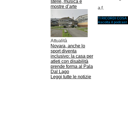
stelle, musica e
mostre d’arte
a.f.
TI RICORDI COS
Ascolta il podcast
Attualità
Novara, anche lo
sport diventa
inclusivo: la casa per
atleti con disabilità
prende forma al Pala
Dal Lago
Leggi tutte le notizie