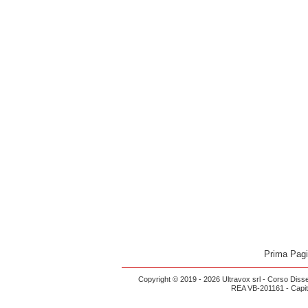
Prima Pag
Copyright © 2019 - 2026 Ultravox srl - Corso Diss
REA VB-201161 - Capital