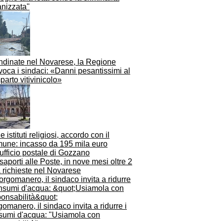
nizzata''
ndinate nel Novarese, la Regione
oca i sindaci: «Danni pesantissimi al
arto vitivinicolo»
e istituti religiosi, accordo con il
une: incasso da 195 mila euro
aporti alle Poste, in nove mesi oltre 2
 richieste nel Novarese
omanero, il sindaco invita a ridurre i
sumi d'acqua: "Usiamola con