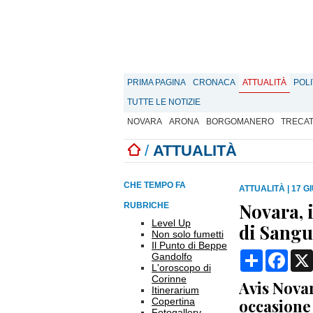
PRIMA PAGINA
CRONACA
ATTUALITÀ
POLI
TUTTE LE NOTIZIE
NOVARA
ARONA
BORGOMANERO
TRECA
/
ATTUALITÀ
CHE TEMPO FA
ATTUALITÀ
|
17 G
Novara, 
RUBRICHE
Level Up
di Sangu
Non solo fumetti
Il Punto di Beppe
Condividi
Face
Gandolfo
L'oroscopo di
Corinne
Avis Nova
Itinerarium
Copertina
occasione
Fotogallery