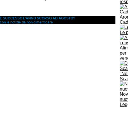
resp
Aron
A È SUCCESSO L’ANNO SCORSO AD AGOSTO?
Cad
 con le notizie da non dimenticare
Le p
Ali
per 
ven
''No
Scal
Nov
nuov
Legg