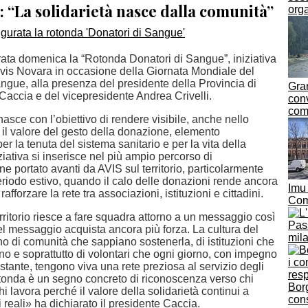
i: “La solidarietà nasce dalla comunità”
orga
rata domenica la “Rotonda Donatori di Sangue”, iniziativa
is Novara in occasione della Giornata Mondiale del
ngue, alla presenza del presidente della Provincia di
Gra
accia e del vicepresidente Andrea Crivelli.
conv
comp
 nasce con l’obiettivo di rendere visibile, anche nello
 il valore del gesto della donazione, elemento
r la tenuta del sistema sanitario e per la vita della
ziativa si inserisce nel più ampio percorso di
ne portato avanti da AVIS sul territorio, particolarmente
eriodo estivo, quando il calo delle donazioni rende ancora
Imu 
afforzare la rete tra associazioni, istituzioni e cittadini.
Com
ritorio riesce a fare squadra attorno a un messaggio così
Pass
el messaggio acquista ancora più forza. La cultura del
mila
o di comunità che sappiano sostenerla, di istituzioni che
o e soprattutto di volontari che ogni giorno, con impegno
stante, tengono viva una rete preziosa al servizio degli
rotonda è un segno concreto di riconoscenza verso chi
Borg
i lavora perché il valore della solidarietà continui a
con
i reali» ha dichiarato il presidente Caccia.