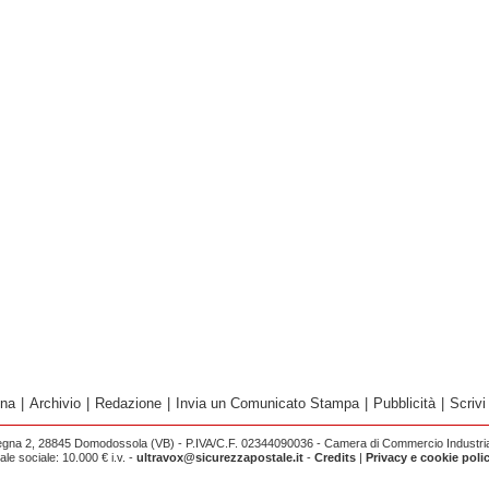
ina
|
Archivio
|
Redazione
|
Invia un Comunicato Stampa
|
Pubblicità
|
Scrivi
egna 2, 28845 Domodossola (VB) - P.IVA/C.F. 02344090036 - Camera di Commercio Industria 
e sociale: 10.000 € i.v. -
ultravox@sicurezzapostale.it
-
Credits
|
Privacy e cookie poli