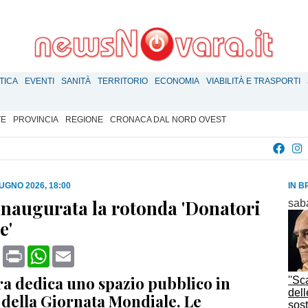
TICA
EVENTI
SANITÀ
TERRITORIO
ECONOMIA
VIABILITÀ E TRASPORTI
TE
PROVINCIA
REGIONE
CRONACA DAL NORD OVEST
IUGNO 2026, 18:00
IN B
inaugurata la rotonda 'Donatori
sab
e'
book
X
Print
WhatsApp
Email
ra dedica uno spazio pubblico in
''Sc
dell
 della Giornata Mondiale. Le
sost