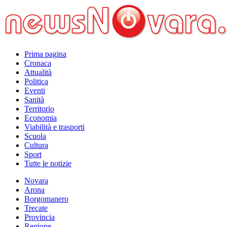
Prima pagina
Cronaca
Attualità
Politica
Eventi
Sanità
Territorio
Economia
Viabilità e trasporti
Scuola
Cultura
Sport
Tutte le notizie
Novara
Arona
Borgomanero
Trecate
Provincia
Regione