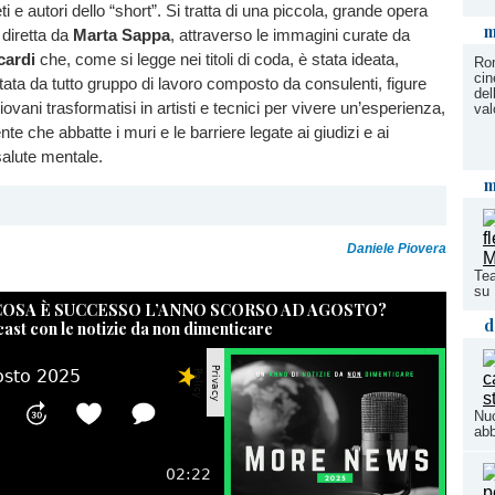
eti e autori dello “short”. Si tratta di una piccola, grande opera
m
diretta da
Marta Sappa
, attraverso le immagini curate da
ardi
che, come si legge nei titoli di coda, è stata ideata,
Ro
cin
etata da tutto gruppo di lavoro composto da consulenti, figure
del
iovani trasformatisi in artisti e tecnici per vivere un’esperienza,
val
nte che abbatte i muri e le barriere legate ai giudizi e ai
salute mentale.
m
Daniele Piovera
Tea
su 
 COSA È SUCCESSO L’ANNO SCORSO AD AGOSTO?
d
cast con le notizie da non dimenticare
Nuo
abb