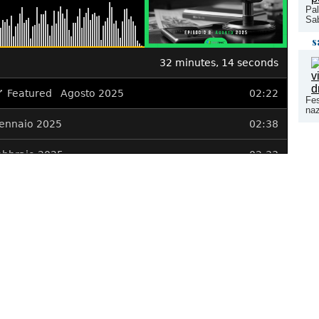
Pal
Sab
s
Fes
naz