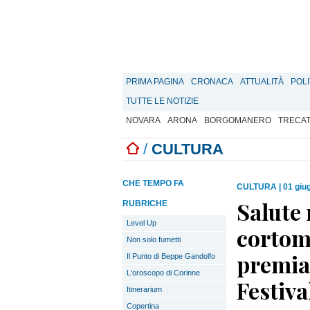
PRIMA PAGINA
CRONACA
ATTUALITÀ
POLI
TUTTE LE NOTIZIE
NOVARA
ARONA
BORGOMANERO
TRECA
/
CULTURA
CHE TEMPO FA
CULTURA
|
01 giu
Salute 
RUBRICHE
Level Up
cortom
Non solo fumetti
premiat
Il Punto di Beppe Gandolfo
L'oroscopo di Corinne
Festiva
Itinerarium
Copertina