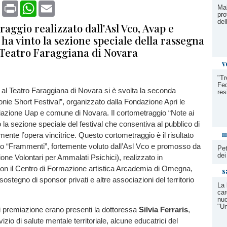
book
X
Print
WhatsApp
Email
Mal
pro
del
raggio realizzato dall'Asl Vco, Avap e
a vinto la sezione speciale della rassegna
l Teatro Faraggiana di Novara
v
"Tr
Fed
i al Teatro Faraggiana di Novara si è svolta la seconda
res
tonie Short Festival”, organizzato dalla Fondazione Apri le
iazione Uap e comune di Novara. Il cortometraggio “Note ai
o la sezione speciale del festival che consentiva al pubblico di
m
mente l’opera vincitrice. Questo cortometraggio è il risultato
tto “Frammenti”, fortemente voluto dall’Asl Vco e promosso da
Pet
dei
ne Volontari per Ammalati Psichici), realizzato in
con il Centro di Formazione artistica Arcademia di Omegna,
s
l sostegno di sponsor privati e altre associazioni del territorio
La 
car
nuo
"Un
i premiazione erano presenti la dottoressa
Silvia Ferraris
,
rvizio di salute mentale territoriale, alcune educatrici del