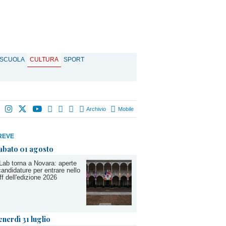
SCUOLA
CULTURA
SPORT
Archivio
Mobile
REVE
abato 01 agosto
Lab torna a Novara: aperte
candidature per entrare nello
ff dell'edizione 2026
enerdì 31 luglio