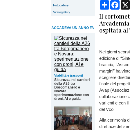
Condividi
Face
Fotogallery
Videogallery
Il cortomet
Arcademia h
ACCADEVA UN ANNO FA
ospitata a
Nei giorni scors
edizione di “Sin
braccia, l’Assoc
margini” ha vint
Viabilità e trasporti
scegliere diretta
Sicurezza nei cantieri
finale del proge
della A26 tra
Borgomanero e
Avap (Associazio
Novara:
sperimentazione con
collaborazione 
droni, AI e guida
vari enti e con i
del Vco.
Alla cerimonia d
direttrice del se