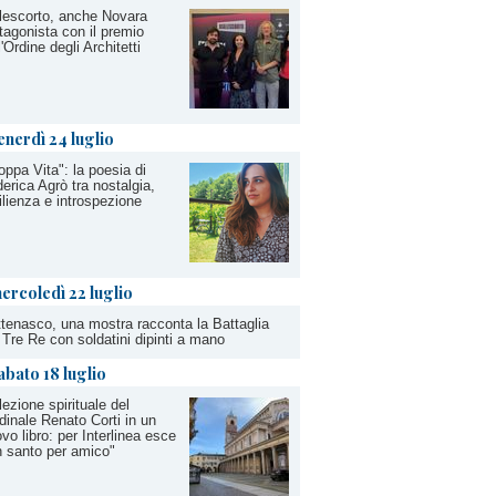
escorto, anche Novara
tagonista con il premio
l'Ordine degli Architetti
enerdì 24 luglio
oppa Vita": la poesia di
erica Agrò tra nostalgia,
ilienza e introspezione
ercoledì 22 luglio
tenasco, una mostra racconta la Battaglia
 Tre Re con soldatini dipinti a mano
abato 18 luglio
lezione spirituale del
dinale Renato Corti in un
vo libro: per Interlinea esce
 santo per amico"