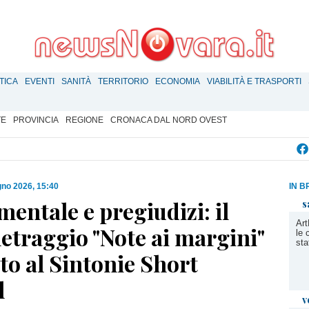
TICA
EVENTI
SANITÀ
TERRITORIO
ECONOMIA
VIABILITÀ E TRASPORTI
TE
PROVINCIA
REGIONE
CRONACA DAL NORD OVEST
gno 2026, 15:40
IN B
mentale e pregiudizi: il
s
Art
etraggio "Note ai margini"
le 
sta
o al Sintonie Short
l
v