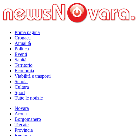
Prima pagina
Cronaca
Attualità
Politica
Eventi
Sanità
Territorio
Economia
Viabilità e trasporti
Scuola
Cultura
Sport
Tutte le notizie
Novara
Arona
Borgomanero
Trecate
Provincia
Regione