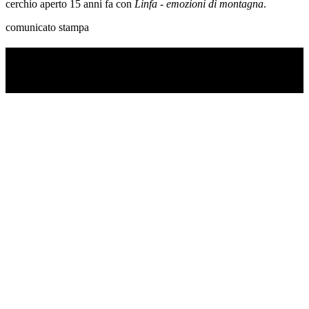
cerchio aperto 15 anni fa con
Linfa - emozioni di montagna
.
comunicato stampa
TI RICORDI COSA È SUCCESSO L’ANNO
SCORSO AD AGOSTO?
Ascolta il podcast con le notizie da non dimenticare