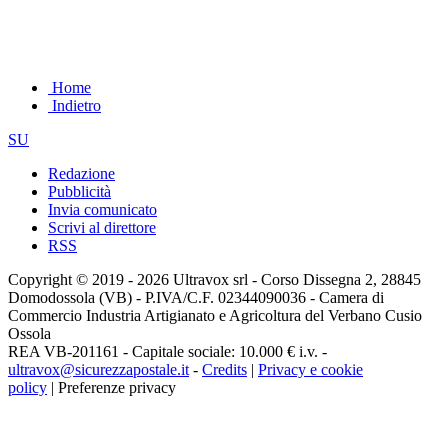
Home
Indietro
SU
Redazione
Pubblicità
Invia comunicato
Scrivi al direttore
RSS
Copyright © 2019 - 2026 Ultravox srl - Corso Dissegna 2, 28845
Domodossola (VB) - P.IVA/C.F. 02344090036 - Camera di
Commercio Industria Artigianato e Agricoltura del Verbano Cusio
Ossola
REA VB-201161 - Capitale sociale: 10.000 € i.v. -
ultravox@sicurezzapostale.it
-
Credits
|
Privacy e cookie
policy
|
Preferenze privacy