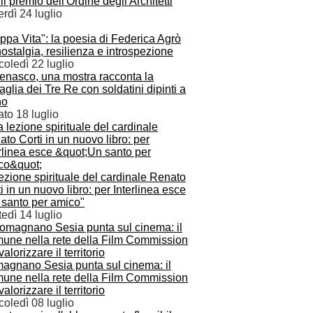
il premio dell'Ordine degli Architetti
rdì 24 luglio
ppa Vita": la poesia di Federica Agrò
nostalgia, resilienza e introspezione
oledì 22 luglio
tenasco, una mostra racconta la
aglia dei Tre Re con soldatini dipinti a
no
to 18 luglio
ezione spirituale del cardinale Renato
i in un nuovo libro: per Interlinea esce
 santo per amico"
edì 14 luglio
agnano Sesia punta sul cinema: il
une nella rete della Film Commission
valorizzare il territorio
oledì 08 luglio