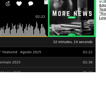
Teat
"Ro
Legg