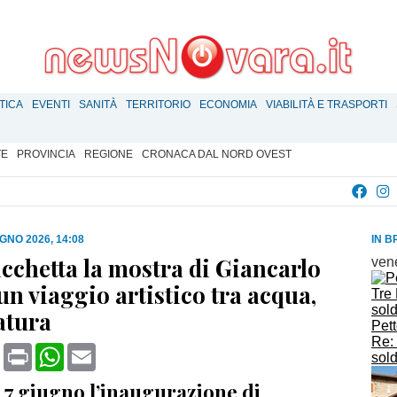
TICA
EVENTI
SANITÀ
TERRITORIO
ECONOMIA
VIABILITÀ E TRASPORTI
TE
PROVINCIA
REGIONE
CRONACA DAL NORD OVEST
GNO 2026, 14:08
IN B
icchetta la mostra di Giancarlo
ven
un viaggio artistico tra acqua,
atura
Pett
Re: 
book
X
Print
WhatsApp
Email
sold
7 giugno l’inaugurazione di