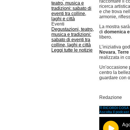
raccontare il c
ricerca artisti
e che trova nel
armonie, rifles
Eventi
La mostra sarà 
Degustazioni, teatro,
di
domenica e n
musica e tradizioni:
libero.
sabato di eventi tra
colline, laghi e città
L’iniziativa go
Leggi tutte le notizie
Novara
,
Terre
realizzata in 
Un’occasione p
centro la bellez
guardare con oc
Redazione
TI RICORDI COS
Ascolta il podcast