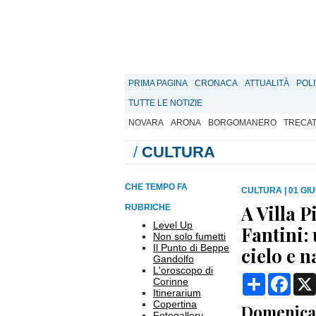
PRIMA PAGINA
CRONACA
ATTUALITÀ
POLI
TUTTE LE NOTIZIE
NOVARA
ARONA
BORGOMANERO
TRECA
/
CULTURA
CHE TEMPO FA
CULTURA
|
01 GIU
A Villa P
RUBRICHE
Level Up
Fantini: 
Non solo fumetti
Il Punto di Beppe
cielo e n
Gandolfo
L'oroscopo di
Condividi
Face
Corinne
Itinerarium
Copertina
Domenica 
Fotogallery