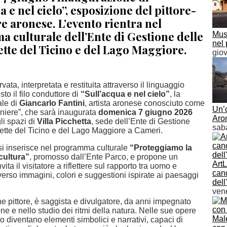
a e nel cielo”, esposizione del pittore-
e aronese. L’evento rientra nel
 culturale dell’Ente di Gestione delle
Muse
nel 
tte del Ticino e del Lago Maggiore.
gio
ata, interpretata e restituita attraverso il linguaggio
sto il filo conduttore di
“Sull’acqua e nel cielo”
, la
ale di
Giancarlo Fantini
, artista aronese conosciuto come
Un’
rdiniere”, che sarà inaugurata
domenica 7 giugno 2026
Aro
li spazi di
Villa Picchetta
, sede dell’Ente di Gestione
sab
tette del Ticino e del Lago Maggiore a Cameri.
si inserisce nel programma culturale
“Proteggiamo la
cultura”
, promosso dall’Ente Parco, e propone un
ArtL
ita il visitatore a riflettere sul rapporto tra uomo e
cand
erso immagini, colori e suggestioni ispirate ai paesaggi
dell
vene
che pittore, è saggista e divulgatore, da anni impegnato
ne e nello studio dei ritmi della natura. Nelle sue opere
Mal
elo diventano elementi simbolici e narrativi, capaci di