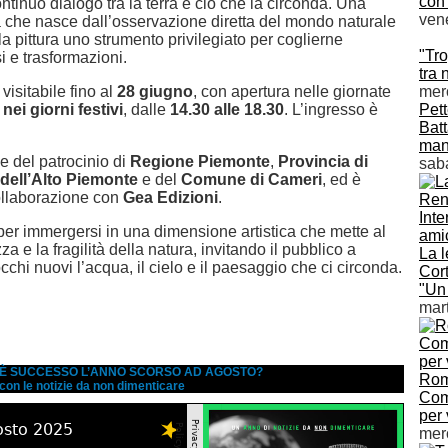
con 
ontinuo dialogo tra la terra e ciò che la circonda. Una
vene
ca che nasce dall’osservazione diretta del mondo naturale
la pittura uno strumento privilegiato per coglierne
"Tro
si e trasformazioni.
tra 
visitabile fino al
28 giugno
, con apertura nelle giornate
merc
ei giorni festivi
, dalle
14.30 alle 18.30
. L’ingresso è
Pet
Batt
ma
de del patrocinio di
Regione Piemonte
,
Provincia di
saba
 dell’Alto Piemonte
e del
Comune di Cameri
, ed è
collaborazione con
Gea Edizioni
.
er immergersi in una dimensione artistica che mette al
za e la fragilità della natura, invitando il pubblico a
La l
chi nuovi l’acqua, il cielo e il paesaggio che ci circonda.
Cort
"Un
mart
A È SUCCESSO L’ANNO SCORSO AD AGOSTO?
Rom
 con le notizie da non dimenticare
Com
per 
merc