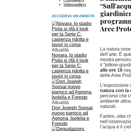
“Sull’acqu
Videogallery
giardinier
ACCADEVA UN ANNO FA
programma
Aree Prote
La natura osserv
Attualità
dell’arte. È que
Novara, lo stadio
mostra person
Piola si rifà il look
il “pittore-gia
per la Serie C:
alle ore 16
neg
capienza ridotta e
delle Aree Pro
lavori in corsa
L’esposizione 
natura con la 
percorso che inv
ambiente attrav
Attualità
naturali.
Don Joseph Soosai
nuovo parroco ad
Fantini, oltre 
Agnona, Isolella e
nell’osservazio
Foresto
l’acqua e il ci