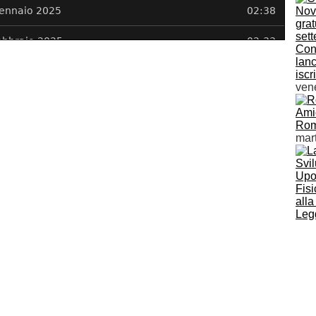
Conc
lanc
iscr
vene
Rome
mart
Upo 
Fisi
alla
Legg