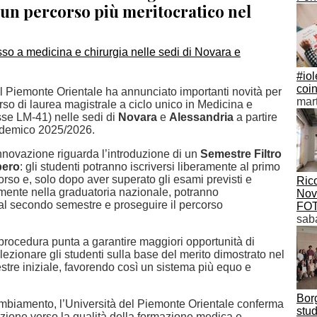
 un percorso più meritocratico nel
#iol
coin
el Piemonte Orientale ha annunciato importanti novità per
mart
rso di laurea magistrale a ciclo unico in Medicina e
sse LM-41) nelle sedi di
Novara
e
Alessandria
a partire
ademico 2025/2026.
innovazione riguarda l’introduzione di un
Semestre Filtro
bero
: gli studenti potranno iscriversi liberamente al primo
rso e, solo dopo aver superato gli esami previsti e
Rico
lmente nella graduatoria nazionale, potranno
Nova
 al secondo semestre e proseguire il percorso
FO
saba
rocedura punta a garantire maggiori opportunità di
ezionare gli studenti sulla base del merito dimostrato nel
stre iniziale, favorendo così un sistema più equo e
Bor
biamento, l’Università del Piemonte Orientale conferma
stud
nzione verso la qualità della formazione medica e