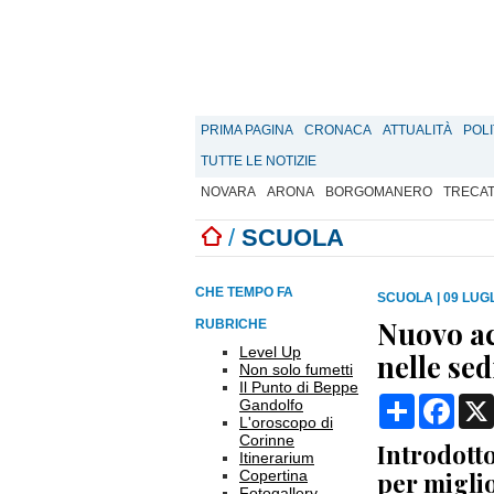
PRIMA PAGINA
CRONACA
ATTUALITÀ
POLI
TUTTE LE NOTIZIE
NOVARA
ARONA
BORGOMANERO
TRECA
/
SCUOLA
CHE TEMPO FA
SCUOLA
|
09 LUGL
Nuovo ac
RUBRICHE
Level Up
nelle se
Non solo fumetti
Il Punto di Beppe
Condividi
Face
Gandolfo
L'oroscopo di
Corinne
Introdotto
Itinerarium
Copertina
per miglio
Fotogallery