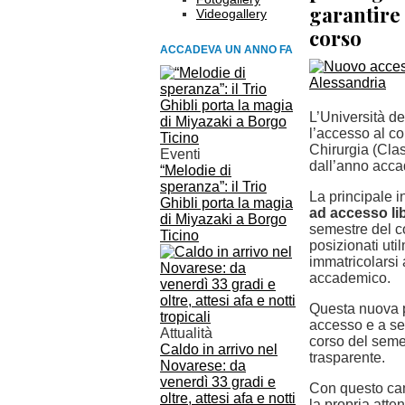
garantire
Videogallery
corso
ACCADEVA UN ANNO FA
L’Università d
l’accesso al co
Chirurgia (Cla
Eventi
dall’anno acc
“Melodie di
speranza”: il Trio
La principale 
Ghibli porta la magia
ad accesso li
di Miyazaki a Borgo
semestre del co
Ticino
posizionati uti
immatricolarsi
accademico.
Questa nuova p
accesso e a sel
Attualità
corso del seme
Caldo in arrivo nel
trasparente.
Novarese: da
venerdì 33 gradi e
Con questo cam
oltre, attesi afa e notti
la propria atte