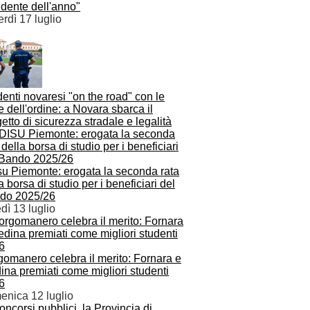
dente dell'anno"
rdì 17 luglio
enti novaresi "on the road" con le
e dell'ordine: a Novara sbarca il
etto di sicurezza stradale e legalità
su Piemonte: erogata la seconda rata
a borsa di studio per i beneficiari del
do 2025/26
dì 13 luglio
gomanero celebra il merito: Fornara e
na premiati come migliori studenti
6
enica 12 luglio