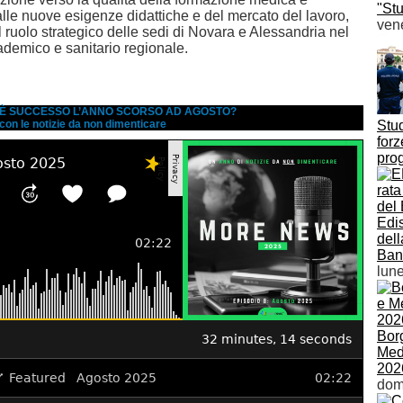
"Stu
lle nuove esigenze didattiche e del mercato del lavoro,
vene
 ruolo strategico delle sedi di Novara e Alessandria nel
emico e sanitario regionale.
A È SUCCESSO L’ANNO SCORSO AD AGOSTO?
 con le notizie da non dimenticare
Stud
forz
prog
Edi
dell
Ban
lune
Bor
Medi
202
dom