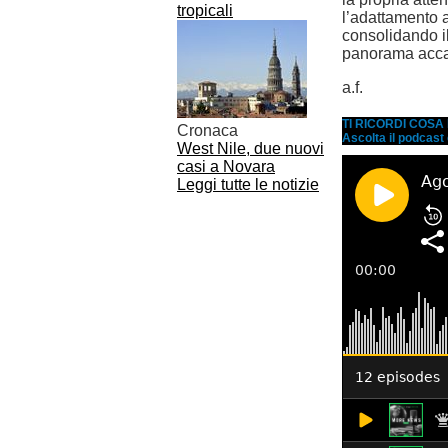
tropicali
l’adattamento a
consolidando il
panorama accad
a.f.
TI RICORDI COS
Cronaca
Ascolta il podcast
West Nile, due nuovi
casi a Novara
Leggi tutte le notizie