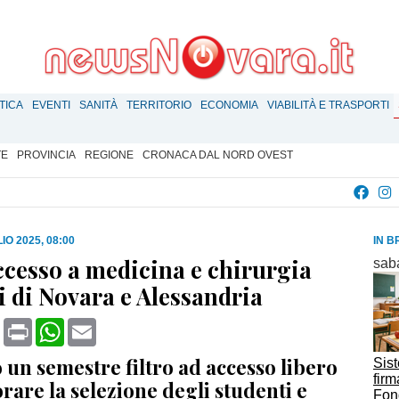
TICA
EVENTI
SANITÀ
TERRITORIO
ECONOMIA
VIABILITÀ E TRASPORTI
TE
PROVINCIA
REGIONE
CRONACA DAL NORD OVEST
IO 2025, 08:00
IN B
cesso a medicina e chirurgia
sab
di di Novara e Alessandria
book
X
Print
WhatsApp
Email
 un semestre filtro ad accesso libero
Sis
firm
rare la selezione degli studenti e
Fon