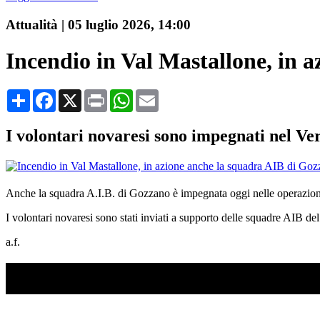
Attualità
|
05 luglio 2026, 14:00
Incendio in Val Mastallone, in 
Condividi
Facebook
X
Print
WhatsApp
Email
I volontari novaresi sono impegnati nel Ver
Anche la squadra A.I.B. di Gozzano è impegnata oggi nelle operazioni d
I volontari novaresi sono stati inviati a supporto delle squadre AIB del
a.f.
TI RICORDI COSA È SUCCESSO L’ANNO SCOR
Ascolta il podcast con le notizie da non dimenticare