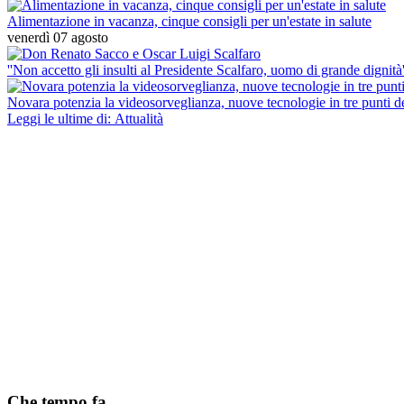
Alimentazione in vacanza, cinque consigli per un'estate in salute
venerdì 07 agosto
''Non accetto gli insulti al Presidente Scalfaro, uomo di grande dignità'
Novara potenzia la videosorveglianza, nuove tecnologie in tre punti del
Leggi le ultime di: Attualità
Che tempo fa