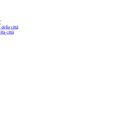
'
la città