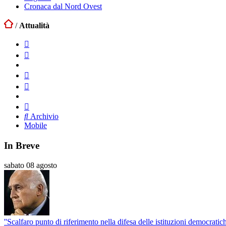
Cronaca dal Nord Ovest
/
Attualità
Archivio
Mobile
In Breve
sabato 08 agosto
''Scalfaro punto di riferimento nella difesa delle istituzioni democratich