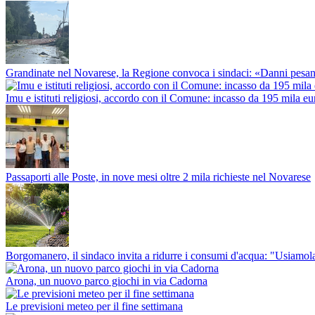
Grandinate nel Novarese, la Regione convoca i sindaci: «Danni pesant
Imu e istituti religiosi, accordo con il Comune: incasso da 195 mila eu
Passaporti alle Poste, in nove mesi oltre 2 mila richieste nel Novarese
Borgomanero, il sindaco invita a ridurre i consumi d'acqua: "Usiamola
Arona, un nuovo parco giochi in via Cadorna
Le previsioni meteo per il fine settimana