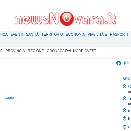
TICA
EVENTI
SANITÀ
TERRITORIO
ECONOMIA
VIABILITÀ E TRASPORTI
TE
PROVINCIA
REGIONE
CRONACA DAL NORD OVEST
ARCH
O
g
I
6 maggio
m
m
l
d