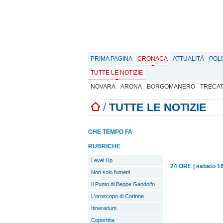
PRIMA PAGINA
CRONACA
ATTUALITÀ
POLI
TUTTE LE NOTIZIE
NOVARA
ARONA
BORGOMANERO
TRECA
/
TUTTE LE NOTIZIE
CHE TEMPO FA
RUBRICHE
Level Up
24 ORE
|
sabato 1
Non solo fumetti
Il Punto di Beppe Gandolfo
L'oroscopo di Corinne
Itinerarium
Copertina