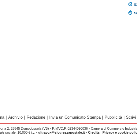
s
v
ina
|
Archivio
|
Redazione
|
Invia un Comunicato Stampa
|
Pubblicità
|
Scrivi
egna 2, 28845 Domodossola (VB) - P.IVA/C.F. 02344090036 - Camera di Commercio Industria 
e sociale: 10.000 € i.v. -
ultravox@sicurezzapostale.it
-
Credits
|
Privacy e cookie poli