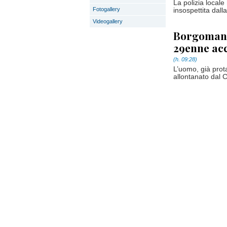
La polizia locale
Fotogallery
insospettita dall
Videogallery
Borgomaner
29enne acc
(h. 09:28)
L’uomo, già prota
allontanato dal 