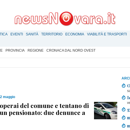
TICA
EVENTI
SANITÀ
TERRITORIO
ECONOMIA
VIABILITÀ E TRASPORTI
TE
PROVINCIA
REGIONE
CRONACA DAL NORD OVEST
ARCH
O
s
I
12 maggio
v
 operai del comune e tentano di
g
un pensionato: due denunce a
m
m