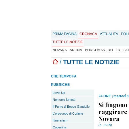
PRIMA PAGINA
CRONACA
ATTUALITÀ
POLI
TUTTE LE NOTIZIE
NOVARA
ARONA
BORGOMANERO
TRECA
/
TUTTE LE NOTIZIE
CHE TEMPO FA
RUBRICHE
Level Up
24 ORE
|
martedì 
Non solo fumetti
Si fingono
Il Punto di Beppe Gandolfo
raggirare 
L'oroscopo di Corinne
Novara
Itinerarium
(h. 15:29)
Copertina