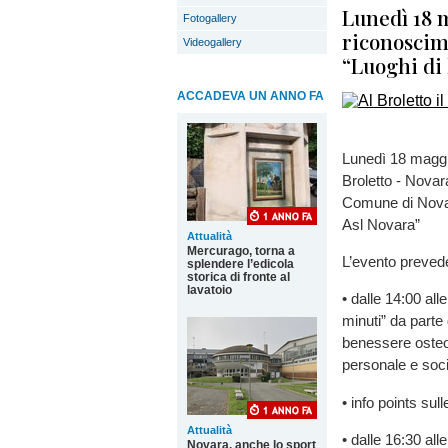
Lunedì 18 
Fotogallery
riconoscime
Videogallery
“Luoghi di
ACCADEVA UN ANNO FA
Lunedì 18 maggi
Broletto - Novara
Comune di Novar
Asl Novara”
Attualità
Mercurago, torna a
L’evento preved
splendere l’edicola
storica di fronte al
lavatoio
• dalle 14:00 alle
minuti” da parte 
benessere osteo
personale e soc
• info points su
Attualità
• dalle 16:30 all
Novara, anche lo sport