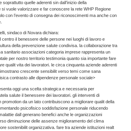
soprattutto quelle aderenti sin dall’inizio della
 si vuole valorizzare e far conoscere la rete WHP Regione
lo con l’evento di consegna dei riconoscimenti ma anche con
e.
li, sindaco di Novara dichiara:
 centro il benessere delle persone nei luoghi di lavoro e
tura della prevenzione salute condivisa. la collaborazione tra
ema sanitario associazioni categoria imprese rappresenta un
ale per nostro territorio testimonia quanto sia importante fare
e qualit vita dei lavoratori. le circa cinquanta aziende aderenti
dimostrano crescente sensibilit verso temi come sana
fisica contrasto alle dipendenze personale sociale>
esenta oggi una scelta strategica e necessaria per
ela salute il benessere dei lavoratori. gli interventi di
 promotion da un lato contribuiscono a migliorare qualit della
aumentando psicofisico soddisfazione personale riducendo
 malattie dall generano benefici anche le organizzazioni
erso diminuzione delle assenze miglioramento del clima
re sostenibilit organizzativa. fare tra aziende istituzioni realt