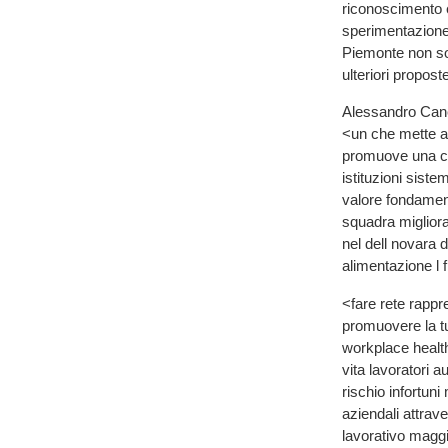
riconoscimento e 
sperimentazione
Piemonte non so
ulteriori propost
Alessandro Canel
<un che mette al
promuove una cul
istituzioni sist
valore fondament
squadra migliorar
nel dell novara 
alimentazione l 
<fare rete rappr
promuovere la tut
workplace health
vita lavoratori 
rischio infortuni
aziendali attrav
lavorativo maggio