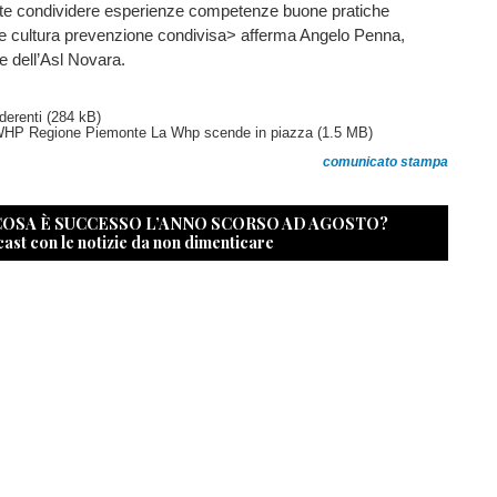
ente condividere esperienze competenze buone pratiche
me cultura prevenzione condivisa> afferma Angelo Penna,
le dell’Asl Novara.
derenti
(284 kB)
WHP Regione Piemonte La Whp scende in piazza
(1.5 MB)
comunicato stampa
 COSA È SUCCESSO L’ANNO SCORSO AD AGOSTO?
cast con le notizie da non dimenticare