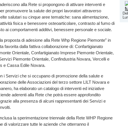
deriscono alla Rete si propongono di attivare interventi e
er promuovere la salute dei propri lavoratori attraverso
Deb
celte salutari su cinque aree tematiche: sana alimentazione,
Lu
attività fisica e benessere osteoarticolare, contrasto al fumo di
to ai comportamenti additivi, benessere personale e sociale.
lla proposta di adesione alla Rete Whp Regione Piemonte” in
ta favorita dalla fattiva collaborazione di: Confartigianato
onte Orientale, Confartigianato Imprese Piemonte Orientale,
Servizi Piemonte Orientale, Confindustria Novara, Vercelli e
rs e Cassa Edile Novara.
n i Servizi che si occupano di promozione della salute e
aborazione delle Associazioni del terzo settore LILT Novara e
ro, ha elaborato un catalogo di interventi ed iniziative
aziende aderenti alla Rete che potrà essere approfondito
 grazie alla presenza di alcuni rappresentanti dei Servizi e
nvolti.
onclusa la sperimentazione triennale della Rete WHP Regione
e di valorizzare tutte le aziende che otterranno il