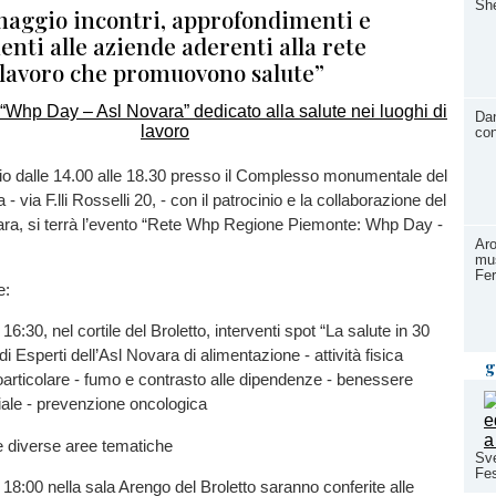
She
maggio incontri, approfondimenti e
nti alle aziende aderenti alla rete
 lavoro che promuovono salute”
Dan
con
o dalle 14.00 alle 18.30 presso il Complesso monumentale del
 - via F.lli Rosselli 20, - con il patrocinio e la collaborazione del
a, si terrà l’evento “Rete Whp Regione Piemonte: Whp Day -
Aro
mus
Fer
e:
 16:30, nel cortile del Broletto, interventi spot “La salute in 30
di Esperti dell’Asl Novara di alimentazione - attività fisica
g
articolare - fumo e contrasto alle dipendenze - benessere
iale - prevenzione oncologica
lle diverse aree tematiche
Sve
Fes
e 18:00 nella sala Arengo del Broletto saranno conferite alle