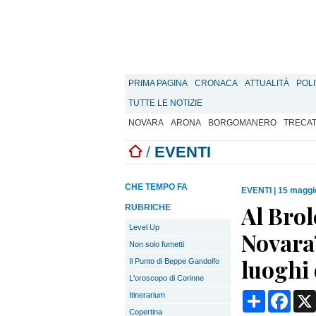
PRIMA PAGINA
CRONACA
ATTUALITÀ
POLI
TUTTE LE NOTIZIE
NOVARA
ARONA
BORGOMANERO
TRECA
/
EVENTI
CHE TEMPO FA
EVENTI
|
15 maggi
Al Brol
RUBRICHE
Level Up
Novara”
Non solo fumetti
luoghi 
Il Punto di Beppe Gandolfo
L'oroscopo di Corinne
Condividi
Face
Itinerarium
Copertina