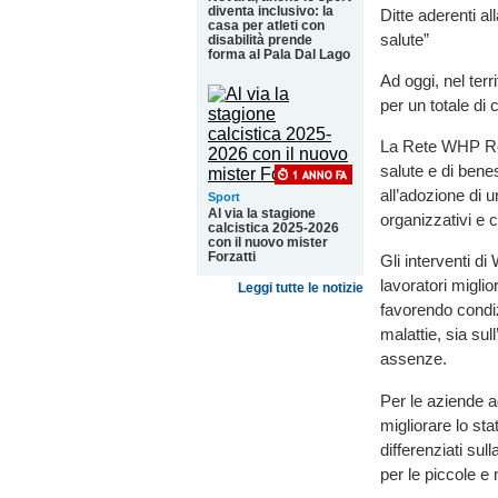
diventa inclusivo: la
Ditte aderenti a
casa per atleti con
salute”
disabilità prende
forma al Pala Dal Lago
Ad oggi, nel ter
per un totale di 
La Rete WHP Reg
salute e di benes
all’adozione di 
Sport
Al via la stagione
organizzativi e 
calcistica 2025-2026
con il nuovo mister
Forzatti
Gli interventi di
lavoratori miglio
Leggi tutte le notizie
favorendo condiz
malattie, sia sul
assenze.
Per le aziende a
migliorare lo stat
differenziati su
per le piccole e 