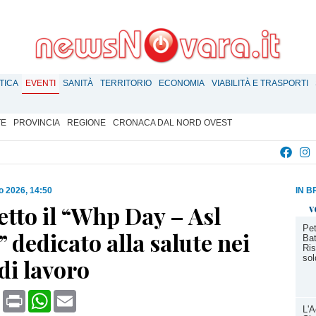
TICA
EVENTI
SANITÀ
TERRITORIO
ECONOMIA
VIABILITÀ E TRASPORTI
TE
PROVINCIA
REGIONE
CRONACA DAL NORD OVEST
o 2026, 14:50
IN B
etto il “Whp Day – Asl
v
Pet
 dedicato alla salute nei
Bat
Ris
sol
di lavoro
book
X
Print
WhatsApp
Email
L'A