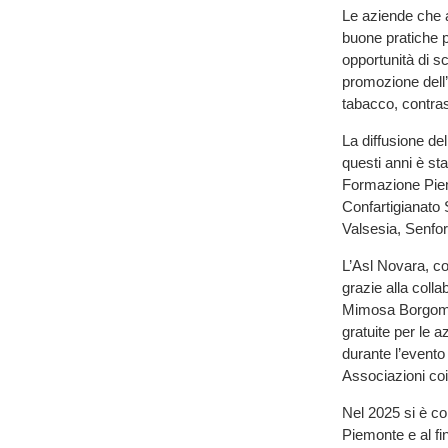
Le aziende che a
buone pratiche p
opportunità di s
promozione dell’
tabacco, contras
La diffusione de
questi anni è sta
Formazione Piem
Confartigianato 
Valsesia, Senfo
L’Asl Novara, co
grazie alla coll
Mimosa Borgomane
gratuite per le 
durante l’evento
Associazioni coi
Nel 2025 si è c
Piemonte e al fin