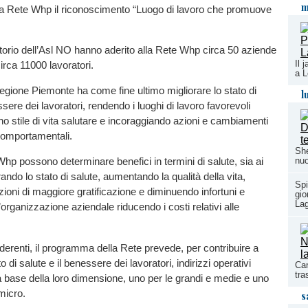
m
lla Rete Whp il riconoscimento “Luogo di lavoro che promuove
ritorio dell’Asl NO hanno aderito alla Rete Whp circa 50 aziende
Il 
circa 11000 lavoratori.
a L
ione Piemonte ha come fine ultimo migliorare lo stato di
l
sere dei lavoratori, rendendo i luoghi di lavoro favorevoli
uno stile di vita salutare e incoraggiando azioni e cambiamenti
comportamentali.
She
nuo
 Whp possono determinare benefici in termini di salute, sia ai
rando lo stato di salute, aumentando la qualità della vita,
Spi
ioni di maggiore gratificazione e diminuendo infortuni e
gio
La
l’organizzazione aziendale riducendo i costi relativi alle
derenti, il programma della Rete prevede, per contribuire a
o di salute e il benessere dei lavoratori, indirizzi operativi
Can
tra
lla base della loro dimensione, uno per le grandi e medie e uno
micro.
s