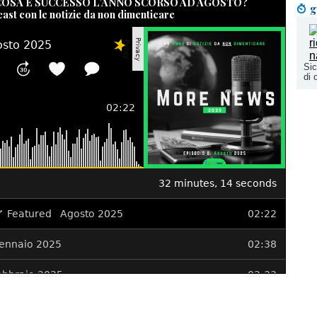
 COSA È SUCCESSO L’ANNO SCORSO AD AGOSTO?
g
cast con le notizie da non dimenticare
Sic
di 