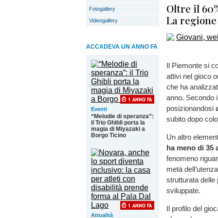
Oltre il 60
Fotogallery
La regione 
Videogallery
ACCADEVA UN ANNO FA
Il Piemonte si co
attivi nel gioco 
che ha analizzato
anno. Secondo i 
posizionandosi
Eventi
“Melodie di speranza”:
subito dopo col
il Trio Ghibli porta la
magia di Miyazaki a
Borgo Ticino
Un altro element
ha meno di 35 
fenomeno riguarda
metà dell’utenza
strutturata dell
sviluppate.
Il profilo del g
Attualità