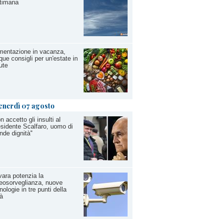
timana
mentazione in vacanza,
que consigli per un'estate in
ute
enerdì 07 agosto
on accetto gli insulti al
sidente Scalfaro, uomo di
nde dignità''
ara potenzia la
eosorveglianza, nuove
nologie in tre punti della
tà