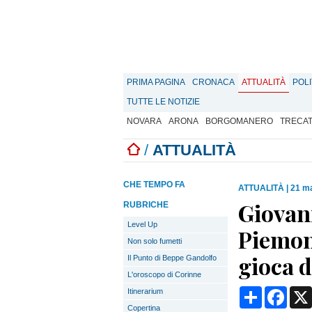
PRIMA PAGINA
CRONACA
ATTUALITÀ
POLI
TUTTE LE NOTIZIE
NOVARA
ARONA
BORGOMANERO
TRECA
/
ATTUALITÀ
CHE TEMPO FA
ATTUALITÀ
|
21 ma
Giovani
RUBRICHE
Level Up
Piemont
Non solo fumetti
gioca d
Il Punto di Beppe Gandolfo
L'oroscopo di Corinne
Condividi
Face
Itinerarium
Copertina