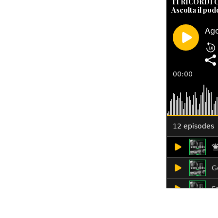
TI RICORDI
Ascolta il pod