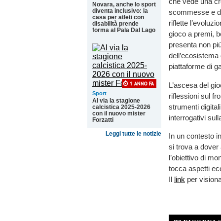
che vede una cre
Novara, anche lo sport
diventa inclusivo: la
scommesse e dei 
casa per atleti con
riflette l’evoluz
disabilità prende
forma al Pala Dal Lago
gioco a premi, bo
presenta non pi
dell’ecosistema 
piattaforme di ga
L’ascesa del gio
Sport
riflessioni sul fr
Al via la stagione
strumenti digital
calcistica 2025-2026
con il nuovo mister
interrogativi sul
Forzatti
Leggi tutte le notizie
In un contesto in
si trova a dover 
l’obiettivo di m
tocca aspetti ec
Il
link
per visiona