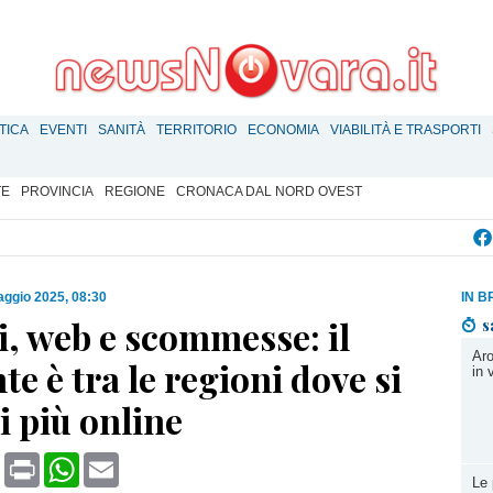
TICA
EVENTI
SANITÀ
TERRITORIO
ECONOMIA
VIABILITÀ E TRASPORTI
TE
PROVINCIA
REGIONE
CRONACA DAL NORD OVEST
ggio 2025, 08:30
IN B
, web e scommesse: il
s
Aro
e è tra le regioni dove si
in 
i più online
book
X
Print
WhatsApp
Email
Le 