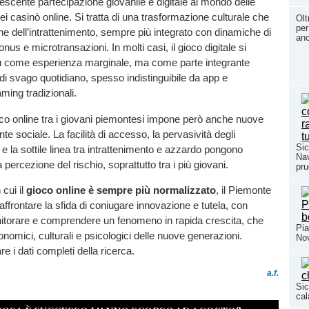
scente partecipazione giovanile e digitale al mondo delle
casinò online. Si tratta di una trasformazione culturale che
Olt
per
ione dell’intrattenimento, sempre più integrato con dinamiche di
anc
nus e microtransazioni. In molti casi, il gioco digitale si
ù come esperienza marginale, ma come parte integrante
di svago quotidiano, spesso indistinguibile da app e
ming tradizionali.
co online tra i giovani piemontesi impone però anche nuove
onte sociale. La facilità di accesso, la pervasività degli
Sic
i e la sottile linea tra intrattenimento e azzardo pongono
Nav
la percezione del rischio, soprattutto tra i più giovani.
pru
 cui il
gioco online è sempre più normalizzato
, il Piemonte
affrontare la sfida di coniugare innovazione e tutela, con
onitorare e comprendere un fenomeno in rapida crescita, che
Pia
onomici, culturali e psicologici delle nuove generazioni.
Nov
re i dati completi della ricerca.
a.f.
Sic
cal