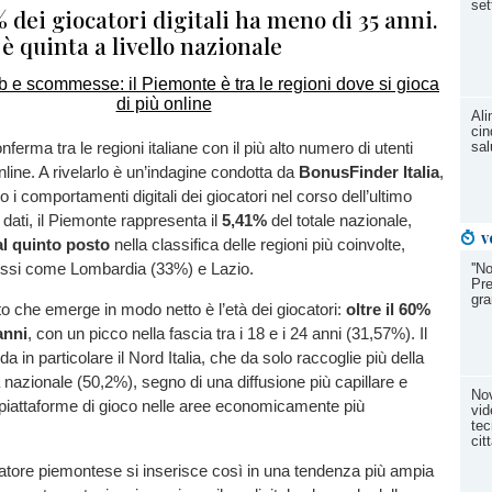
set
% dei giocatori digitali ha meno di 35 anni.
è quinta a livello nazionale
Ali
cin
nferma tra le regioni italiane con il più alto numero di utenti
sal
online. A rivelarlo è un’indagine condotta da
BonusFinder Italia
,
 i comportamenti digitali dei giocatori nel corso dell’ultimo
dati, il Piemonte rappresenta il
5,41%
del totale nazionale,
v
al quinto posto
nella classifica delle regioni più coinvolte,
ossi come Lombardia (33%) e Lazio.
''N
Pre
gra
o che emerge in modo netto è l’età dei giocatori:
oltre il 60%
anni
, con un picco nella fascia tra i 18 e i 24 anni (31,57%). Il
 in particolare il Nord Italia, che da solo raccoglie più della
 nazionale (50,2%), segno di una diffusione più capillare e
Nov
e piattaforme di gioco nelle aree economicamente più
vid
tec
cit
iocatore piemontese si inserisce così in una tendenza più ampia