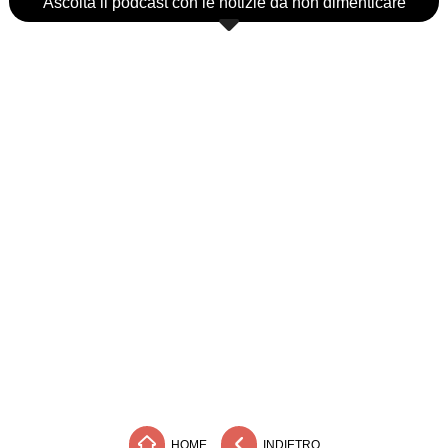
Ascolta il podcast con le notizie da non dimenticare
HOME
INDIETRO