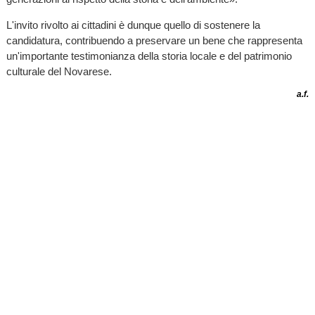
L'invito rivolto ai cittadini è dunque quello di sostenere la
candidatura, contribuendo a preservare un bene che rappresenta
un'importante testimonianza della storia locale e del patrimonio
culturale del Novarese.
a.f.
TI RICORDI COSA È SUCCESSO L’ANNO SCORSO
AD AGOSTO?
Ascolta il podcast con le notizie da non dimenticare