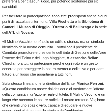
preferenza per ciascun luogo, pur potendo sostenere più siti
candidati.
Per facilitare la partecipazione sono stati predisposti anche alcuni
punti di raccolta sul territorio:
Villa Picchetta
e la
Biblioteca di
Cameri
, il
Museo di Oleggio
, l'
Oratorio di Bellinzago
e la sede
dell'
ATL di Novara
.
«Il Mulino Vecchio non è solo un edificio storico, ma un simbolo
identitario della nostra comunità – sottolinea il presidente del
Comitato promotore e presidente dell'Ente di Gestione delle Aree
Protette del Ticino e del Lago Maggiore,
Alessandro Bellan
–.
Chiediamo a tutti di partecipare perché ogni voto è un gesto
concreto per proteggere la nostra memoria collettiva e per dare
futuro a un luogo che appartiene a tutti noi».
Sulla stessa linea anche la direttrice dell'Ente,
Monica Perroni
:
«Questa candidatura nasce dal desiderio di trasformare l'affetto
della comunità in un'azione reale di tutela. Il Mulino Vecchio è un
luogo che racconta le nostre radici e il nostro territorio. Vogliamo
che diventi uno spazio vivo, capace di educare le nuove
generazioni al rispetto della storia e dell'ambiente».