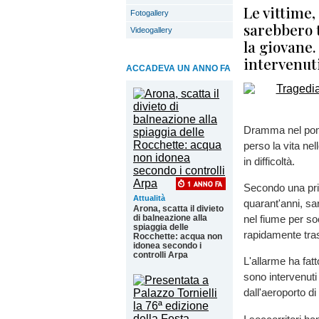
Le vittime,
Fotogallery
sarebbero 
Videogallery
la giovane. 
intervenuti
ACCADEVA UN ANNO FA
Dramma nel pom
perso la vita ne
in difficoltà.
Secondo una prima
Attualità
quarant'anni, sar
Arona, scatta il divieto
di balneazione alla
nel fiume per s
spiaggia delle
rapidamente tras
Rocchette: acqua non
idonea secondo i
controlli Arpa
L'allarme ha fat
sono intervenuti i
dall'aeroporto di