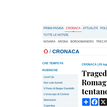
PRIMA PAGINA
CRONACA
ATTUALITÀ
POLI
TUTTE LE NOTIZIE
NOVARA
ARONA
BORGOMANERO
TRECA
/
CRONACA
CHE TEMPO FA
CRONACA
|
05 lug
Tragedi
RUBRICHE
Level Up
Romagn
Non solo fumetti
tentand
Il Punto di Beppe Gandolfo
L'oroscopo di Corinne
Condividi
Face
Itinerarium
Copertina