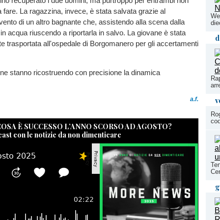
anno recuperato i due uomini, ma purtroppo per entrambi non
a fare. La ragazzina, invece, è stata salvata grazie al
Wes
vento di un altro bagnante che, assistendo alla scena dalla
die
o in acqua riuscendo a riportarla in salvo. La giovane è stata
d
 trasportata all'ospedale di Borgomanero per gli accertamenti
dine stanno ricostruendo con precisione la dinamica
Rap
arr
v
a.f.
Rog
co
 COSA È SUCCESSO L’ANNO SCORSO AD AGOSTO?
cast con le notizie da non dimenticare
Ten
Cen
g