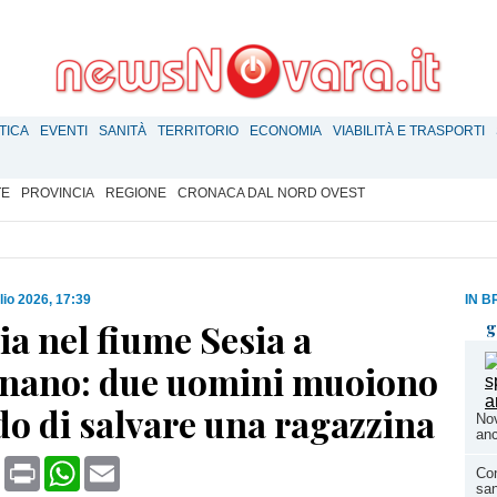
TICA
EVENTI
SANITÀ
TERRITORIO
ECONOMIA
VIABILITÀ E TRASPORTI
TE
PROVINCIA
REGIONE
CRONACA DAL NORD OVEST
lio 2026, 17:39
IN B
a nel fiume Sesia a
g
ano: due uomini muoiono
o di salvare una ragazzina
Nov
anc
book
X
Print
WhatsApp
Email
Con
san