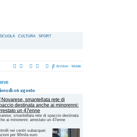
SCUOLA
CULTURA
SPORT
Archivio
Mobile
REVE
iovedì 06 agosto
arese, smantellata rete di spaccio destinata
he ai minorenni: arrestato un 47enne
trolli nei centri subacquei:
zioni per 90mila euro