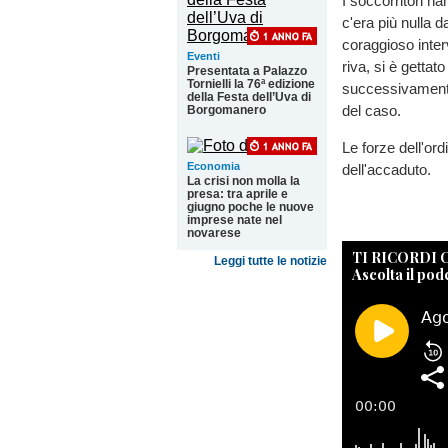
I soccorritori h
c'era più nulla d
coraggioso inter
Eventi
riva, si è gettat
Presentata a Palazzo
Tornielli la 76ª edizione
successivamente
della Festa dell’Uva di
del caso.
Borgomanero
Le forze dell'or
Economia
dell'accaduto.
La crisi non molla la
presa: tra aprile e
giugno poche le nuove
imprese nate nel
novarese
TI RICORDI
Leggi tutte le notizie
Ascolta il pod