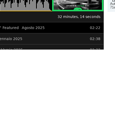
Aut
71e