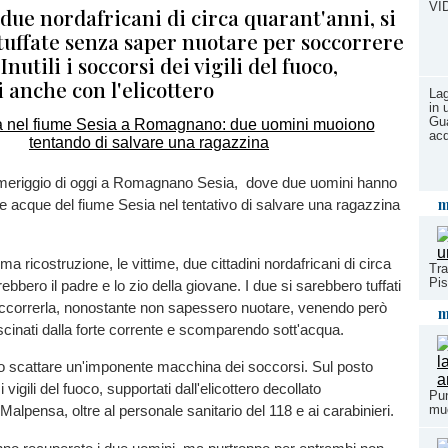
VI
 due nordafricani di circa quarant'anni, si
tuffate senza saper nuotare per soccorrere
Inutili i soccorsi dei vigili del fuoco,
 anche con l'elicottero
Lag
in 
Gua
acq
eriggio di oggi a Romagnano Sesia, dove due uomini hanno
m
lle acque del fiume Sesia nel tentativo di salvare una ragazzina
 ricostruzione, le vittime, due cittadini nordafricani di circa
Tra
Pi
ebbero il padre e lo zio della giovane. I due si sarebbero tuffati
occorrerla, nonostante non sapessero nuotare, venendo però
m
cinati dalla forte corrente e scomparendo sott'acqua.
to scattare un'imponente macchina dei soccorsi. Sul posto
 vigili del fuoco, supportati dall'elicottero decollato
Pun
muo
 Malpensa, oltre al personale sanitario del 118 e ai carabinieri.