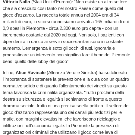
Vittoria Nallo
(Stati Uniti d’Europa): “Non esiste un altro settore
che sia cresciuto così tanto nel nostro Paese come quello del
gioco d’azzardo. La raccolta totale annua nel 2004 era di 34
miliardi di euro, lo scorso anno siamo arrivati a 165 miliardi di cui
9,9 spesi in Piemonte - circa 2.300 euro pro capite - con un
incremento costante dal 2020 ad oggi. Non solo, i pazienti con
dipendenza in carico ai servizi socio-sanitari sono in costante
aumento. L’emergenza è sotto gli occhi di tutti, ignorarla e
procrastinare un intervento non significa fare il bene del Piemonte
bensì quello delle lobby del gioco”.
Infine,
Alice Ravinale
(Alleanza Verdi e Sinistra) ha sottolineato
l'importanza di sostenere la prevenzione e la cura con un quadro
normativo solido e di quanto l’allentamento dei vincoli su questo
tema favorisca la criminalità organizzata. “Tutti i proclami della
destra su sicurezza e legalità si schiantano di fronte a questo
dramma sociale, frutto di una precisa scelta politica. Il settore del
gioco d’azzardo rappresenta uno dei canali più redditizi per le
mafie, con margini elevatissimi che favoriscono riciclaggio e
infiltrazioni nell’economia legale. In Piemonte la presenza di
organizzazioni criminali che utilizzano il gioco come leva di