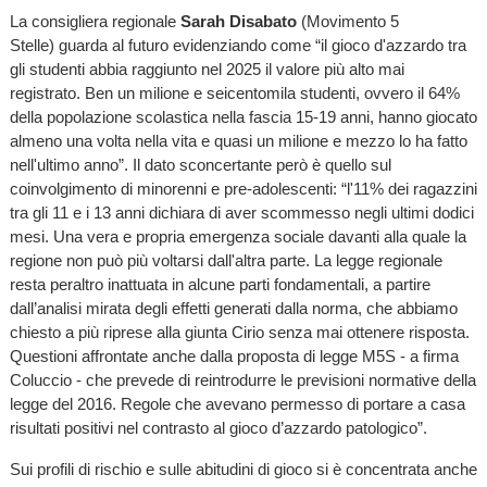
La consigliera regionale
Sarah Disabato
(Movimento 5
Stelle) guarda al futuro evidenziando come “il gioco d'azzardo tra
gli studenti abbia raggiunto nel 2025 il valore più alto mai
registrato. Ben un milione e seicentomila studenti, ovvero il 64%
della popolazione scolastica nella fascia 15-19 anni, hanno giocato
almeno una volta nella vita e quasi un milione e mezzo lo ha fatto
nell'ultimo anno”. Il dato sconcertante però è quello sul
coinvolgimento di minorenni e pre-adolescenti: “l'11% dei ragazzini
tra gli 11 e i 13 anni dichiara di aver scommesso negli ultimi dodici
mesi. Una vera e propria emergenza sociale davanti alla quale la
regione non può più voltarsi dall'altra parte. La legge regionale
resta peraltro inattuata in alcune parti fondamentali, a partire
dall’analisi mirata degli effetti generati dalla norma, che abbiamo
chiesto a più riprese alla giunta Cirio senza mai ottenere risposta.
Questioni affrontate anche dalla proposta di legge M5S - a firma
Coluccio - che prevede di reintrodurre le previsioni normative della
legge del 2016. Regole che avevano permesso di portare a casa
risultati positivi nel contrasto al gioco d’azzardo patologico”.
Sui profili di rischio e sulle abitudini di gioco si è concentrata anche