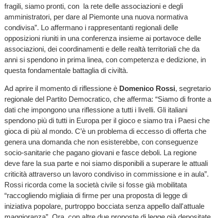
fragili, siamo pronti, con la rete delle associazioni e degli
amministratori, per dare al Piemonte una nuova normativa
condivisa”. Lo affermano i rappresentanti regionali delle
opposizioni riuniti in una conferenza insieme ai portavoce delle
associazioni, dei coordinamenti e delle realtà territoriali che da
anni si spendono in prima linea, con competenza e dedizione, in
questa fondamentale battaglia di civiltà.
Ad aprire il momento di riflessione è
Domenico Rossi
, segretario
regionale del Partito Democratico, che afferma: “Siamo di fronte a
dati che impongono una riflessione a tutti i livelli. Gli italiani
spendono più di tutti in Europa per il gioco e siamo tra i Paesi che
gioca di più al mondo. C’è un problema di eccesso di offerta che
genera una domanda che non esisterebbe, con conseguenze
socio-sanitarie che pagano giovani e fasce deboli. La regione
deve fare la sua parte e noi siamo disponibili a superare le attuali
criticità attraverso un lavoro condiviso in commissione e in aula”.
Rossi ricorda come la società civile si fosse già mobilitata
“raccogliendo migliaia di firme per una proposta di legge di
iniziativa popolare, purtroppo bocciata senza appello dall'attuale
maggioranza”. Ora, con altre due proposte di legge già depositate,