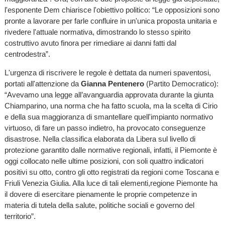
l'esponente Dem chiarisce l'obiettivo politico: “Le opposizioni sono
pronte a lavorare per farle confluire in un'unica proposta unitaria e
rivedere l'attuale normativa, dimostrando lo stesso spirito
costruttivo avuto finora per rimediare ai danni fatti dal
centrodestra”.
L'urgenza di riscrivere le regole è dettata da numeri spaventosi,
portati all'attenzione da
Gianna Pentenero
(Partito Democratico):
“Avevamo una legge all’avanguardia approvata durante la giunta
Chiamparino, una norma che ha fatto scuola, ma la scelta di Cirio
e della sua maggioranza di smantellare quell'impianto normativo
virtuoso, di fare un passo indietro, ha provocato conseguenze
disastrose. Nella classifica elaborata da Libera sul livello di
protezione garantito dalle normative regionali, infatti, il Piemonte è
oggi collocato nelle ultime posizioni, con soli quattro indicatori
positivi su otto, contro gli otto registrati da regioni come Toscana e
Friuli Venezia Giulia. Alla luce di tali elementi,regione Piemonte ha
il dovere di esercitare pienamente le proprie competenze in
materia di tutela della salute, politiche sociali e governo del
territorio”.