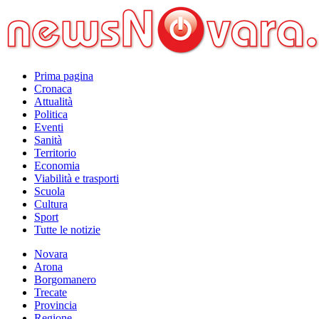
Prima pagina
Cronaca
Attualità
Politica
Eventi
Sanità
Territorio
Economia
Viabilità e trasporti
Scuola
Cultura
Sport
Tutte le notizie
Novara
Arona
Borgomanero
Trecate
Provincia
Regione