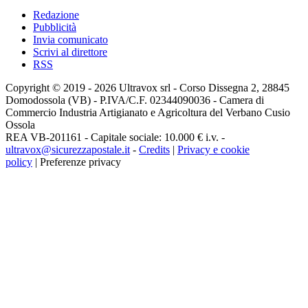
Redazione
Pubblicità
Invia comunicato
Scrivi al direttore
RSS
Copyright © 2019 - 2026 Ultravox srl - Corso Dissegna 2, 28845
Domodossola (VB) - P.IVA/C.F. 02344090036 - Camera di
Commercio Industria Artigianato e Agricoltura del Verbano Cusio
Ossola
REA VB-201161 - Capitale sociale: 10.000 € i.v. -
ultravox@sicurezzapostale.it
-
Credits
|
Privacy e cookie
policy
|
Preferenze privacy