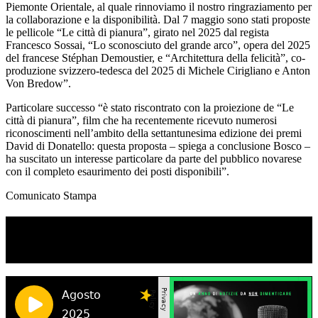
Piemonte Orientale, al quale rinnoviamo il nostro ringraziamento per
la collaborazione e la disponibilità. Dal 7 maggio sono stati proposte
le pellicole “Le città di pianura”, girato nel 2025 dal regista
Francesco Sossai, “Lo sconosciuto del grande arco”, opera del 2025
del francese Stéphan Demoustier, e “Architettura della felicità”, co-
produzione svizzero-tedesca del 2025 di Michele Cirigliano e Anton
Von Bredow”.
Particolare successo “è stato riscontrato con la proiezione de “Le
città di pianura”, film che ha recentemente ricevuto numerosi
riconoscimenti nell’ambito della settantunesima edizione dei premi
David di Donatello: questa proposta – spiega a conclusione Bosco –
ha suscitato un interesse particolare da parte del pubblico novarese
con il completo esaurimento dei posti disponibili”.
Comunicato Stampa
TI RICORDI COSA È SUCCESSO L’ANNO
SCORSO AD AGOSTO?
Ascolta il podcast con le notizie da non dimenticare