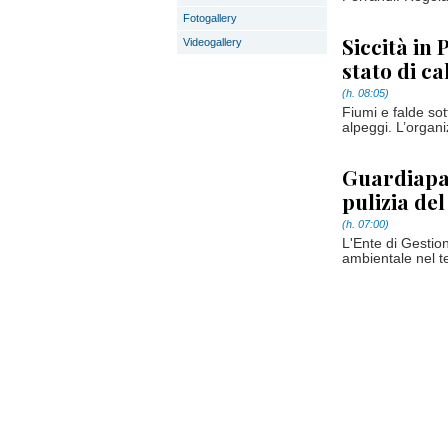
Fotogallery
Siccità in 
Videogallery
stato di c
(h. 08:05)
Fiumi e falde sott
alpeggi. L’organi
Guardiapar
pulizia de
(h. 07:00)
L'Ente di Gestio
ambientale nel t