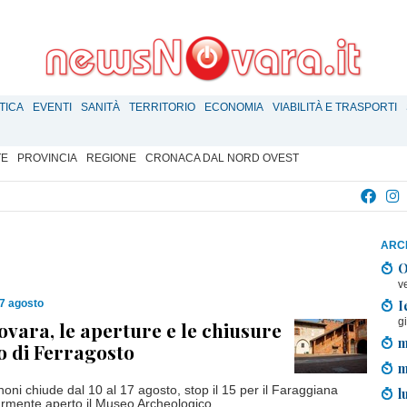
TICA
EVENTI
SANITÀ
TERRITORIO
ECONOMIA
VIABILITÀ E TRASPORTI
TE
PROVINCIA
REGIONE
CRONACA DAL NORD OVEST
ARCH
O
v
I
7 agosto
g
ovara, le aperture e le chiusure
m
o di Ferragosto
m
oni chiude dal 10 al 17 agosto, stop il 15 per il Faraggiana
l
armente aperto il Museo Archeologico