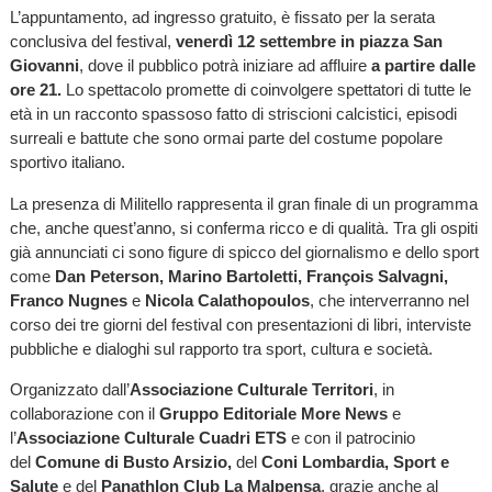
L’appuntamento, ad ingresso gratuito, è fissato per la serata
conclusiva del festival,
venerdì 12 settembre in piazza San
Giovanni
, dove il pubblico potrà iniziare ad affluire
a partire dalle
ore 21.
Lo spettacolo promette di coinvolgere spettatori di tutte le
età in un racconto spassoso fatto di striscioni calcistici, episodi
surreali e battute che sono ormai parte del costume popolare
sportivo italiano.
La presenza di Militello rappresenta il gran finale di un programma
che, anche quest’anno, si conferma ricco e di qualità. Tra gli ospiti
già annunciati ci sono figure di spicco del giornalismo e dello sport
come
Dan Peterson, Marino Bartoletti, François Salvagni,
Franco Nugnes
e
Nicola Calathopoulos
, che interverranno nel
corso dei tre giorni del festival con presentazioni di libri, interviste
pubbliche e dialoghi sul rapporto tra sport, cultura e società.
Organizzato dall’
Associazione Culturale Territori
, in
collaborazione con il
Gruppo Editoriale More News
e
l’
Associazione Culturale Cuadri ETS
e con il patrocinio
del
Comune di Busto Arsizio,
del
Coni Lombardia, Sport e
Salute
e del
Panathlon Club La Malpensa
, grazie anche al