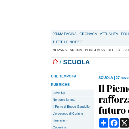
PRIMA PAGINA
CRONACA
ATTUALITÀ
POLI
TUTTE LE NOTIZIE
NOVARA
ARONA
BORGOMANERO
TRECA
/
SCUOLA
CHE TEMPO FA
SCUOLA
|
27 nove
Il Piem
RUBRICHE
Level Up
raﬀorza
Non solo fumetti
futuro 
Il Punto di Beppe Gandolfo
L'oroscopo di Corinne
Condividi
Face
Itinerarium
Copertina