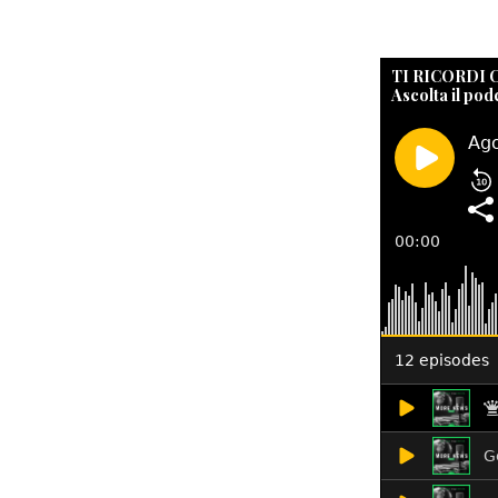
TI RICORDI
Ascolta il pod