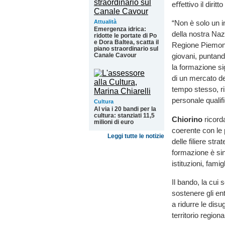
eﬀettivo il diritto
Attualità
“Non è solo un i
Emergenza idrica:
della nostra Naz
ridotte le portate di Po
e Dora Baltea, scatta il
Regione Piemont
piano straordinario sul
Canale Cavour
giovani, puntando
la formazione sig
di un mercato de
tempo stesso, r
personale qualif
Cultura
Al via i 20 bandi per la
cultura: stanziati 11,5
Chiorino
ricorda
milioni di euro
coerente con le 
Leggi tutte le notizie
delle filiere str
formazione è sin
istituzioni, fami
Il bando, la cui
sostenere gli en
a ridurre le disu
territorio regiona