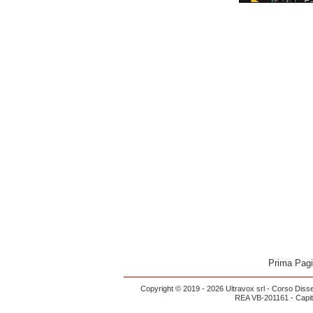
Prima Pag
Copyright © 2019 - 2026 Ultravox srl - Corso Diss
REA VB-201161 - Capital