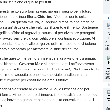
del
 a un’istruzione di qualità per tutti.
nvestimento sulla formazione, ma un impegno per il futuro
ione – sottolinea
Elena Chiorino
, Vicepresidente della
v
e –. Con questa misura, la Regione dimostra che crede nei
 su un’istruzione che valorizzi il talento e il merito. Sostenere
nifica oﬀrire ai ragazzi gli strumenti per diventare protagonisti
l lavoro sempre più competitivo e in continua evoluzione. Al
Stu
ispondiamo anche alle esigenze delle imprese, che chiedono
del
sic
icato e preparato per aﬀrontare le sfide del futuro”.
 che questo intervento si inserisce in una visione più ampia,
politiche del
Governo Meloni
, che punta sul raﬀorzamento
ategiche e sulla valorizzazione del
Made in Italy
. “In Piemonte, la
Edi
bor
onimo di crescita economica e sociale: un’alleanza tra
20
glie e imprese per costruire insieme il futuro”.
l
 scadenza è fissata al
28 marzo 2025
, è un’occasione per
ti formativi nel percorso di innovazione e qualità, contribuendo
guaglianze e a garantire pari opportunità educative su tutto il
le.
Bor
Med