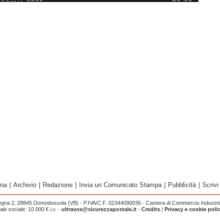
ina
|
Archivio
|
Redazione
|
Invia un Comunicato Stampa
|
Pubblicità
|
Scrivi
egna 2, 28845 Domodossola (VB) - P.IVA/C.F. 02344090036 - Camera di Commercio Industria 
e sociale: 10.000 € i.v. -
ultravox@sicurezzapostale.it
-
Credits
|
Privacy e cookie poli