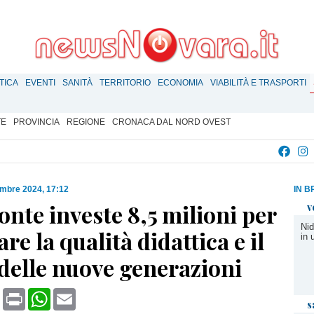
TICA
EVENTI
SANITÀ
TERRITORIO
ECONOMIA
VIABILITÀ E TRASPORTI
TE
PROVINCIA
REGIONE
CRONACA DAL NORD OVEST
mbre 2024, 17:12
IN B
onte investe 8,5 milioni per
v
Nid
re la qualità didattica e il
in 
delle nuove generazioni
book
X
Print
WhatsApp
Email
s