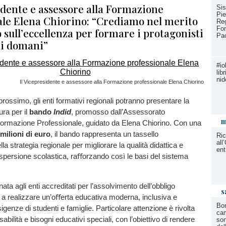
idente e assessore alla Formazione
Sis
Pie
ale Elena Chiorino: “Crediamo nel merito
Reg
Fo
sull’eccellenza per formare i protagonisti
Pa
 di domani”
#io
lib
nid
Il Vicepresidente e assessore alla Formazione professionale Elena Chiorino
rossimo, gli enti formativi regionali potranno presentare la
ura per il
bando
Indid
, promosso dall’Assessorato
m
 Formazione Professionale, guidato da Elena Chiorino. Con una
 milioni di euro
, il bando rappresenta un tassello
Ric
all
a strategia regionale per migliorare la qualità didattica e
ent
ispersione scolastica, raﬀorzando così le basi del sistema
ata agli enti accreditati per l’assolvimento dell’obbligo
s
 a realizzare un’oﬀerta educativa moderna, inclusiva e
Bor
sigenze di studenti e famiglie. Particolare attenzione è rivolta
cam
isabilità e bisogni educativi speciali, con l’obiettivo di rendere
son