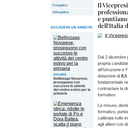
Il Vicepres
Fotogallery
profession
Videogallery
e puntiamo 
dell’Italia
ACCADEVA UN ANNO FA
Dal 2 dicembre p
propria candidat
all’Istruzione e
Attualità
dotazione di
8,5
Bellinzago Novarese,
fondamentale nell
proseguono con
successo le attività
contrastare la d
del centro estivo per la
primaria
formativo.
La misura, destin
formativo, punta
calibrata sulle e
agli allievi con d