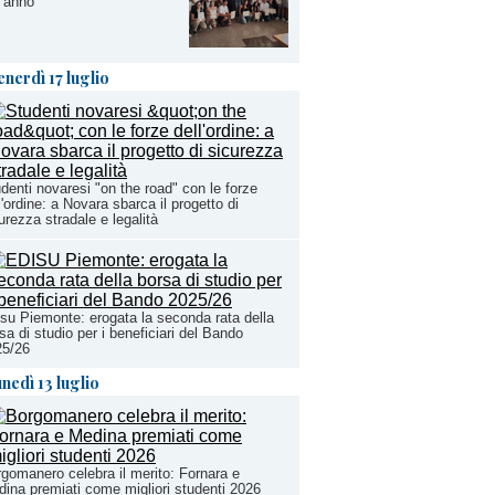
l'anno"
enerdì 17 luglio
denti novaresi "on the road" con le forze
l'ordine: a Novara sbarca il progetto di
urezza stradale e legalità
su Piemonte: erogata la seconda rata della
sa di studio per i beneficiari del Bando
25/26
unedì 13 luglio
gomanero celebra il merito: Fornara e
ina premiati come migliori studenti 2026