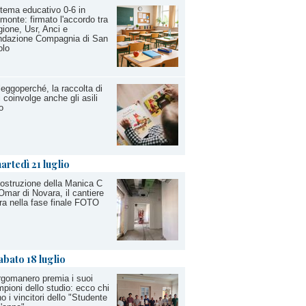
tema educativo 0-6 in
monte: firmato l'accordo tra
ione, Usr, Anci e
ndazione Compagnia di San
olo
leggoperché, la raccolta di
ri coinvolge anche gli asili
o
artedì 21 luglio
ostruzione della Manica C
’Omar di Novara, il cantiere
ra nella fase finale FOTO
abato 18 luglio
gomanero premia i suoi
pioni dello studio: ecco chi
o i vincitori dello "Studente