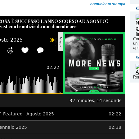
comunicato stampa
d
 COSA È SUCCESSO L’ANNO SCORSO AD AGOSTO?
cast con le notizie da non dimenticare
Con
un 
ape
v
Rom