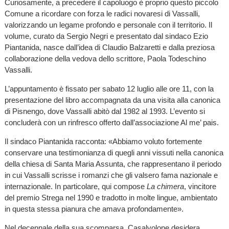
Curiosamente, a precedere il capoluogo è proprio questo piccolo
Comune a ricordare con forza le radici novaresi di Vassalli,
valorizzando un legame profondo e personale con il territorio. Il
volume, curato da Sergio Negri e presentato dal sindaco Ezio
Piantanida, nasce dall’idea di Claudio Balzaretti e dalla preziosa
collaborazione della vedova dello scrittore, Paola Todeschino
Vassalli.
L’appuntamento è fissato per sabato 12 luglio alle ore 11, con la
presentazione del libro accompagnata da una visita alla canonica
di Pisnengo, dove Vassalli abitò dal 1982 al 1993. L’evento si
concluderà con un rinfresco offerto dall’associazione Al me’ pais.
Il sindaco Piantanida racconta: «Abbiamo voluto fortemente
conservare una testimonianza di quegli anni vissuti nella canonica
della chiesa di Santa Maria Assunta, che rappresentano il periodo
in cui Vassalli scrisse i romanzi che gli valsero fama nazionale e
internazionale. In particolare, qui compose
La chimera
, vincitore
del premio Strega nel 1990 e tradotto in molte lingue, ambientato
in questa stessa pianura che amava profondamente».
Nel decennale della sua scomparsa, Casalvolone desidera