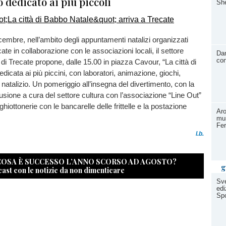
dedicato ai più piccoli
She
mbre, nell’ambito degli appuntamenti natalizi organizzati
ecate in collaborazione con le associazioni locali, il settore
Dan
con
à di Trecate propone, dalle 15.00 in piazza Cavour, “La città di
dicata ai più piccini, con laboratori, animazione, giochi,
 natalizio. Un pomeriggio all’insegna del divertimento, con la
fusione a cura del settore cultura con l’associazione “Line Out”
ghiottonerie con le bancarelle delle frittelle e la postazione
Aro
ione.
mus
Fer
l.b.
 COSA È SUCCESSO L’ANNO SCORSO AD AGOSTO?
g
cast con le notizie da non dimenticare
Sve
edi
Spo