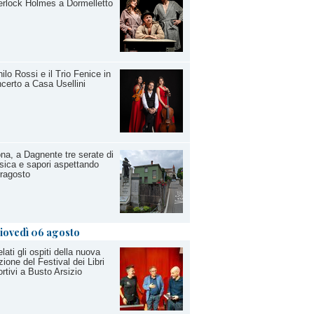
rlock Holmes a Dormelletto
ilo Rossi e il Trio Fenice in
certo a Casa Usellini
na, a Dagnente tre serate di
ica e sapori aspettando
ragosto
iovedì 06 agosto
lati gli ospiti della nuova
zione del Festival dei Libri
rtivi a Busto Arsizio