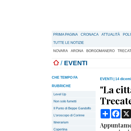
PRIMA PAGINA
CRONACA
ATTUALITÀ
POLI
TUTTE LE NOTIZIE
NOVARA
ARONA
BORGOMANERO
TRECA
/
EVENTI
CHE TEMPO FA
EVENTI
|
14 dicem
"La cit
RUBRICHE
Level Up
Trecat
Non solo fumetti
Il Punto di Beppe Gandolfo
Condividi
Face
L'oroscopo di Corinne
Itinerarium
Appuntame
Copertina