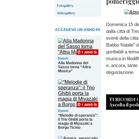
pomeriggio 
Fotogallery
Videogallery
Domenica 15 dice
ACCADEVA UN ANNO FA
dalla città di Tr
eventi della citt
Babbo Natale” de
gonfiabili a tema
musica in filodif
Eventi
Alla Madonna del
e, ancora, tante 
Sasso torna “Altra
Musica”
degustaz
TI RICORDI
Ascolta il pod
Eventi
“Melodie di speranza”:
il Trio Ghibli porta la
magia di Miyazaki a
Borgo Ticino