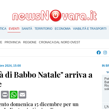
TICA
EVENTI
SANITÀ
TERRITORIO
ECONOMIA
VIABILITÀ E TRASPORTI
TE
PROVINCIA
REGIONE
CRONACA DAL NORD OVEST
bre 2024, 15:00
IN B
tà di Babbo Natale" arriva a
v
Pet
e
Bat
Ris
sol
book
X
Print
WhatsApp
Email
nto domenica 15 dicembre per un
L'A