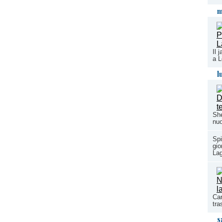
m
Il 
a L
l
She
nuo
Spi
gio
La
Can
tra
s