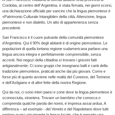
Cordoba, al centro dell’ Argentina, è stata firmata, nei giorni scorsi,
una dichiarazione ufficiale per sancire che la lingua piemontese è
«Patrimonio Culturale Intangibile» della città. Attenzione, lingua
piemontese e non dialetto. Un atto di appartenenza senza
precedenti.
San Francisco è il cuore pulsante della comunità piemontese
d’Argentina. Qui il 90% degli abitanti è di origine piemontese. Le
popolazioni di quella lontana regione sudamericana parlano una
lingua ancora integra e perfettamente comprensibile, senza
accenti. Nei negozi della cittadina si trovano i grissini fatti
artigianalmente. Ci sono gruppi che insegnano balli e canti della
tradizione piemontese, praticati anche dai più giovani. Come e
forse più di quanto avviene nelle realtà del Cuneese, del Torinese
e dell'Astigiano e di altre fette della nostra Regione.
Qui da noi, ci sono interi paesi e zone dove la lingua piemontese è
sconosciuta, straniera. Trovare un bambino che conosca o
comprenda qualche parola dei nonni, è impresa assai ardua. A
differenza – ad esempio - del Veneto e del Napoletano dove tutti
parlano quasi unicamente la lingua locale, che è appunto una