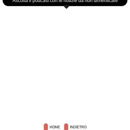
Ascolta il podcast con le notizie da non dimenticare
HOME
INDIETRO