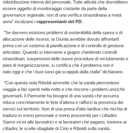
ridistribuzione interna del personale. Tutte attività che dovrebbero
essere oggetto di monitoraggio costante da parte della
governance regionale, non di una verifica straordinaria a metà
anno” incalzano i
rappresentanti del PD.
“Se davvero esistono problemi di sostenibilità della spesa o di
allocazione delle risorse, la Giunta avrebbe dovuto affrontarli
prima con un sistema di pianificazione e di controllo di gestione
articolato. Quando si interviene a giugno chiedendo controlli
straordinari, sospensioni delle nuove procedure di reclutamento e
piani di riorganizzazione, si certifica che il problema non è
nato oggi e che i buoi sono già scappati dalla stalla” dichiarano.
“Con questa nota Riboldi ammette che la sanità piemontese
viaggia a fari spenti nella notte e che rincorre i problemi anziché
governarli. Il Piemonte ha bisogno di una sanità che assuma
riduca concretamente le liste d’attesa e rafforzi la presenza dei
servizi sul territorio. Non di una presa d’atto tardiva che rischia di
tradursi in meno personale e meno prossimità per i cittadini.
Siamo vicini alle lavoratrici e ai lavoratori che pagano, insieme ai
cittadini, le scelte sbagliate di Cirio e Riboldi sulla sanità.