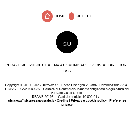
HOME
INDIETRO
SU
REDAZIONE
PUBBLICITÀ
INVIA COMUNICATO
SCRIVI AL DIRETTORE
RSS
Copyright © 2019 - 2026 Ultravox srl - Corso Dissegna 2, 28845 Domodossola (VB) -
P.IVA/C.F. 02344090036 - Camera di Commercio Industria Artigianato e Agricoltura del
Verbano Cusio Ossola
REA VB-201161 - Capitale sociale: 10.000 € i.v. -
ultravox@sicurezzapostale.it
-
Credits
|
Privacy e cookie policy
|
Preferenze
privacy