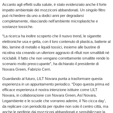
Accanto agli effetti sulla salute, è stato evidenziato anche il forte
impatto ambientale dei mozziconi abbandonati. Un singolo filtro
può richiedere da uno a dodici anni per degradarsi
completamente, rilasciando nell’ambiente microplastiche e
sostanze tossiche.
“La ricerca ha inoltre scoperto che il nuovo trend, le sigarette
elettroniche usa e getta, con il loro contenuto di plastica, batterie al
litio, lamine di metallo e liquidi tossici, insieme alle bustine di
nicotina sta creando un ulteriore aggravio di rifiuti non smaltibili né
riciclabili. Il fatto che non vengano correttamente smaltite rende lo
scenario molto preoccupante”, ha dichiarato il presidente di
Novara Green, Fabrizio Cerri.
Guardando al futuro, LILT Novara punta a trasformare questa
esperienza in un appuntamento periodico. “Dopo questa prima ed
efficace esperienza è nostra intenzione istituire come LILT
Novara, in collaborazione con Novara Green, Asl Novara,
Legambiente e le scuole che vorranno aderire, il ‘No cicca day’,
da replicare con periodicità per ripulire non solo il centro città, ma
anche le periferie dai mozziconi abbandonati e sensibilizzare la