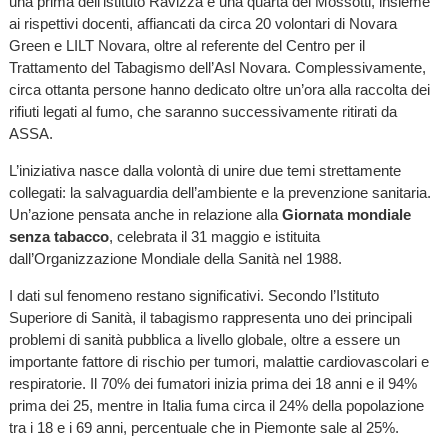
una prima dell’istituto Ravizza e una quarta del Mossotti, insieme
ai rispettivi docenti, affiancati da circa 20 volontari di Novara
Green e LILT Novara, oltre al referente del Centro per il
Trattamento del Tabagismo dell’Asl Novara. Complessivamente,
circa ottanta persone hanno dedicato oltre un’ora alla raccolta dei
rifiuti legati al fumo, che saranno successivamente ritirati da
ASSA.
L’iniziativa nasce dalla volontà di unire due temi strettamente
collegati: la salvaguardia dell’ambiente e la prevenzione sanitaria.
Un’azione pensata anche in relazione alla
Giornata mondiale
senza tabacco
, celebrata il 31 maggio e istituita
dall’Organizzazione Mondiale della Sanità nel 1988.
I dati sul fenomeno restano significativi. Secondo l’Istituto
Superiore di Sanità, il tabagismo rappresenta uno dei principali
problemi di sanità pubblica a livello globale, oltre a essere un
importante fattore di rischio per tumori, malattie cardiovascolari e
respiratorie. Il 70% dei fumatori inizia prima dei 18 anni e il 94%
prima dei 25, mentre in Italia fuma circa il 24% della popolazione
tra i 18 e i 69 anni, percentuale che in Piemonte sale al 25%.