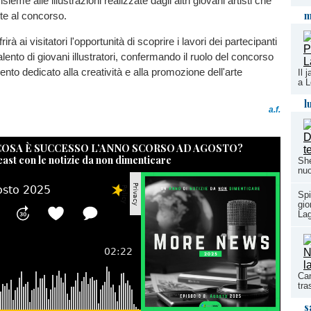
insieme alle illustrazioni realizzate dagli altri giovani artisti che
m
te al concorso.
irà ai visitatori l'opportunità di scoprire i lavori dei partecipanti
talento di giovani illustratori, confermando il ruolo del concorso
o dedicato alla creatività e alla promozione dell'arte
Il 
a L
l
a.f.
 COSA È SUCCESSO L’ANNO SCORSO AD AGOSTO?
cast con le notizie da non dimenticare
She
nuo
Spi
gio
La
Can
tra
s