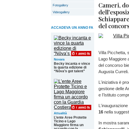
Cameri, do
Fotogallery
dell'esposi
Videogallery
Schiapparel
del concor
ACCADEVA UN ANNO FA
Villa Picchetta, 
Lago Maggiore a
Novara
Becky incanta e vince
del concorso bien
la quarta edizione di
“Nòva’s got talent”
Augusta Curreli.
L'iniziativa è p
gestione delle A
e l'Istituto com
L'inaugurazione
16
nella sugges
Attualità
L’ente Aree Protette
Ticino e Lago
In mostra sarann
Maggiore firma un
accordo con la