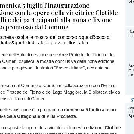
She
menica 5 luglio l'inaugurazione
zione con le opere della vincitrice Clotilde
li e dei partecipanti alla nona edizione
so promosso dal Comune
Dan
con
sede dell'Ente di gestione delle Aree Protette del Ticino e del
 Cameri, ospiterà la mostra conclusiva della nona edizione
Aro
nale per giovani illustratori "Bosco di fiabe", dedicato ad
mus
Fer
romossa dal Comune di Cameri in collaborazione con l'Ente di
ree Protette del Ticino e del Lago Maggiore, la Biblioteca civica
g
prensivo Tadini di Cameri.
Sve
 dell'esposizione è in programma
domenica 5 luglio alle ore
edi
Spo
tiva
Sala Ottagonale di Villa Picchetta
.
o esposte le opere della vincitrice di questa edizione,
Clotilde