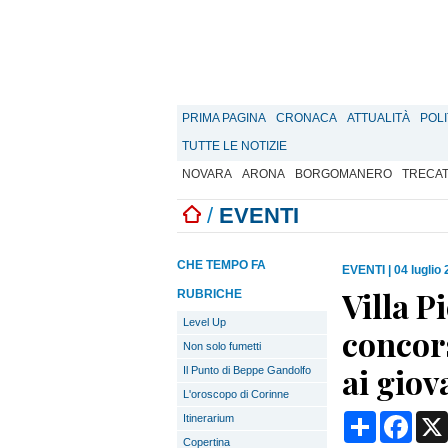
PRIMA PAGINA
CRONACA
ATTUALITÀ
POLI
TUTTE LE NOTIZIE
NOVARA
ARONA
BORGOMANERO
TRECA
/
EVENTI
CHE TEMPO FA
EVENTI
|
04 luglio
Villa P
RUBRICHE
Level Up
concors
Non solo fumetti
ai giov
Il Punto di Beppe Gandolfo
L'oroscopo di Corinne
Condividi
Face
Itinerarium
Copertina