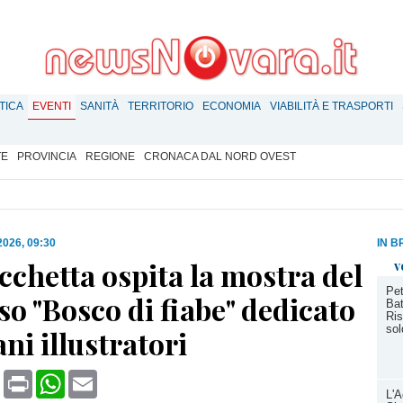
TICA
EVENTI
SANITÀ
TERRITORIO
ECONOMIA
VIABILITÀ E TRASPORTI
TE
PROVINCIA
REGIONE
CRONACA DAL NORD OVEST
 2026, 09:30
IN B
icchetta ospita la mostra del
v
Pet
o "Bosco di fiabe" dedicato
Bat
Ris
sol
ani illustratori
book
X
Print
WhatsApp
Email
L'A