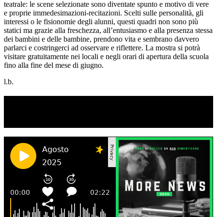
teatrale: le scene selezionate sono diventate spunto e motivo di vere
e proprie immedesimazioni-recitazioni. Scelti sulle personalità, gli
interessi o le fisionomie degli alunni, questi quadri non sono più
statici ma grazie alla freschezza, all’entusiasmo e alla presenza stessa
dei bambini e delle bambine, prendono vita e sembrano davvero
parlarci e costringerci ad osservare e riflettere. La mostra si potrà
visitare gratuitamente nei locali e negli orari di apertura della scuola
fino alla fine del mese di giugno.
l.b.
TI RICORDI COSA È SUCCESSO L’ANNO
SCORSO AD AGOSTO?
Ascolta il podcast con le notizie da non dimenticare