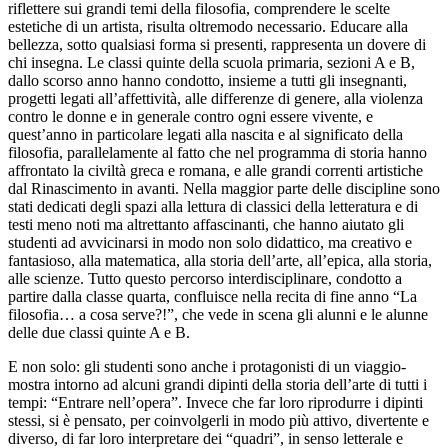
riflettere sui grandi temi della filosofia, comprendere le scelte
estetiche di un artista, risulta oltremodo necessario. Educare alla
bellezza, sotto qualsiasi forma si presenti, rappresenta un dovere di
chi insegna. Le classi quinte della scuola primaria, sezioni A e B,
dallo scorso anno hanno condotto, insieme a tutti gli insegnanti,
progetti legati all’affettività, alle differenze di genere, alla violenza
contro le donne e in generale contro ogni essere vivente, e
quest’anno in particolare legati alla nascita e al significato della
filosofia, parallelamente al fatto che nel programma di storia hanno
affrontato la civiltà greca e romana, e alle grandi correnti artistiche
dal Rinascimento in avanti. Nella maggior parte delle discipline sono
stati dedicati degli spazi alla lettura di classici della letteratura e di
testi meno noti ma altrettanto affascinanti, che hanno aiutato gli
studenti ad avvicinarsi in modo non solo didattico, ma creativo e
fantasioso, alla matematica, alla storia dell’arte, all’epica, alla storia,
alle scienze. Tutto questo percorso interdisciplinare, condotto a
partire dalla classe quarta, confluisce nella recita di fine anno “La
filosofia… a cosa serve?!”, che vede in scena gli alunni e le alunne
delle due classi quinte A e B.
E non solo: gli studenti sono anche i protagonisti di un viaggio-
mostra intorno ad alcuni grandi dipinti della storia dell’arte di tutti i
tempi: “Entrare nell’opera”. Invece che far loro riprodurre i dipinti
stessi, si è pensato, per coinvolgerli in modo più attivo, divertente e
diverso, di far loro interpretare dei “quadri”, in senso letterale e